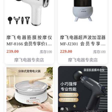
摩飞电器筋膜按摩仪
摩飞电器超声波加湿器
MF-8166 会员专享价168
MF-J2301 会员专享价
元
168元
239.00
229.00
库存100
库存100
摩飞电器专卖店
摩飞电器专卖店