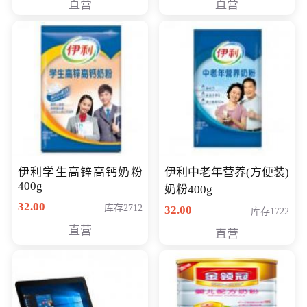
直营
直营
清入门级摄像机
伊利学生高锌高钙奶粉
伊利中老年营养(方便装)
400g
奶粉400g
32.00
库存2712
32.00
库存1722
直营
直营