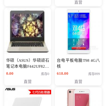
直营
华硕（ASUS）华硕顽石
台电平板电脑T98 4G八
笔记本电脑F442UF8250
核
八代独显轻薄办公商务
0.00
618.00
库存0
库存899
游戏笔记本 火爆推荐
直营
直营