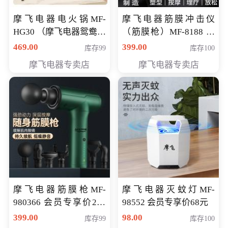
摩飞电器电火锅MF-
摩飞电器筋膜冲击仪
HG30 （摩飞电器鸳鸯锅
（筋膜枪）MF-8188 会
MF-HG30 ） 会员专享价
员专享价268元
469.00
399.00
库存99
库存100
319元
摩飞电器专卖店
摩飞电器专卖店
摩飞电器筋膜枪MF-
摩飞电器灭蚊灯MF-
980366 会员专享价299
98552 会员专享价68元
元
399.00
98.00
库存99
库存100