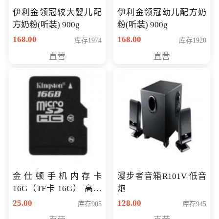
伊利金领冠较大婴儿配
伊利金领冠幼儿配方奶
方奶粉(听装) 900g
粉(听装) 900g
168.00
168.00
库存1974
库存1920
直营
直营
金仕顿手机内存卡
漫步者音箱R101V 低音
16G（TF卡 16G） 高速
炮
卡 CLASS 10
25.00
128.00
库存905
库存945