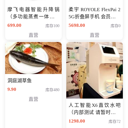
摩飞电器智能升降锅
柔宇 ROYOLE FlexPai 2
（多功能蒸煮一体锅）
5G折叠屏手机 会员专享
（智能升降养生锅） 会
购买价格 4998元
699.00
5698.00
库存100
库存0
员专享价399元
直营
直营
洞庭湖草鱼
9.90
库存480
直营
人工智能X6直饮水吧
（内部测试 请暂时不要
购买）
1298.00
库存72