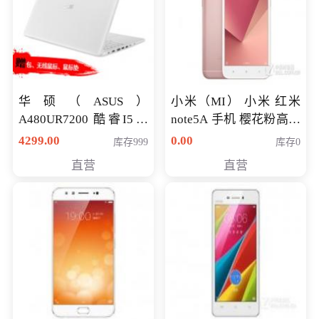
华硕（ASUS）
小米（MI） 小米 红米
A480UR7200 酷睿I5超
note5A 手机 樱花粉高配
薄学生办公游戏独显笔
版 全网通(3G+32G)
4299.00
0.00
库存999
库存0
记本电脑 金色 I5-7200
直营
直营
NV930-2G独