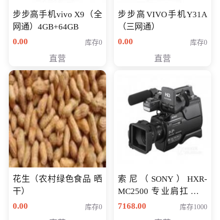
步步高手机vivo X9（全
步步高VIVO手机Y31A
网通）4GB+64GB
（三网通）
0.00
0.00
库存0
库存0
直营
直营
花生（农村绿色食品 晒
索尼（SONY）HXR-
干）
MC2500 专业肩扛式存
储卡全高清摄录一体机
0.00
7168.00
库存0
库存1000
婚庆 直播 团拜会 专业高