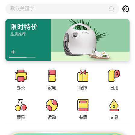
默认关键字
办公
家电
服饰
日用
蔬果
运动
书籍
文具