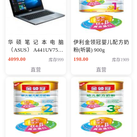
华硕笔记本电脑
伊利金领冠婴儿配方奶
（ASUS）A441UV7500
粉(听装) 900g
顽石（7代i7-7500U 4G
4099.00
198.00
库存999
库存1909
500G GT920MX 独显）
直营
直营
14英寸