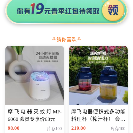
猜你喜欢
摩飞电器灭蚊灯MF-
摩飞电器便携式多功能
6060 会员专享价68元
料理杯（榨汁杯） 会员
专享价118元
98.00
219.00
库存100
库存100