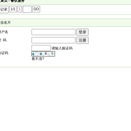
黄页 - 餐饮服务
1/1
1
GO
个记录
企业名片
用户名
密 码
请输入验证码
验证码
看不清?