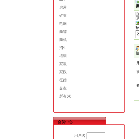
供
房屋
矿业
[
电脑
商铺
商机
招生
培训
家教
家政
征婚
交友
所有
(4)
会员中心
用户名