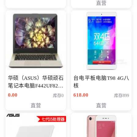
直营
华硕（ASUS）华硕顽石
台电平板电脑T98 4G八
笔记本电脑F442UF8250
核
八代独显轻薄办公商务
0.00
618.00
库存0
库存899
游戏笔记本 火爆推荐
直营
直营