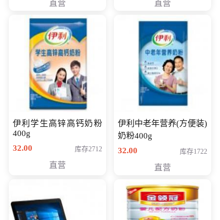
直营
直营
清入门级摄像机
伊利学生高锌高钙奶粉
伊利中老年营养(方便装)
400g
奶粉400g
32.00
库存2712
32.00
库存1722
直营
直营