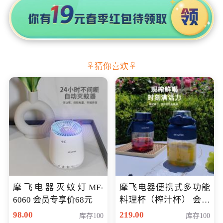
猜你喜欢
摩飞电器灭蚊灯MF-
摩飞电器便携式多功能
6060 会员专享价68元
料理杯（榨汁杯） 会员
专享价118元
98.00
219.00
库存100
库存100