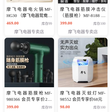
摩飞电器电火锅MF-
摩飞电器筋膜冲击仪
HG30 （摩飞电器鸳鸯锅
（筋膜枪）MF-8188 会
MF-HG30 ） 会员专享价
员专享价268元
469.00
399.00
库存99
库存100
319元
摩飞电器专卖店
摩飞电器专卖店
摩飞电器筋膜枪MF-
摩飞电器灭蚊灯MF-
980366 会员专享价299
98552 会员专享价68元
元
399.00
98.00
库存99
库存100