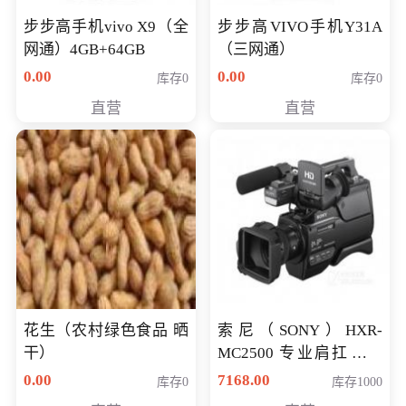
步步高手机vivo X9（全
步步高VIVO手机Y31A
网通）4GB+64GB
（三网通）
0.00
0.00
库存0
库存0
直营
直营
花生（农村绿色食品 晒
索尼（SONY）HXR-
干）
MC2500 专业肩扛式存
储卡全高清摄录一体机
0.00
7168.00
库存0
库存1000
婚庆 直播 团拜会 专业高