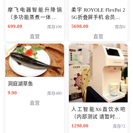
摩飞电器智能升降锅
柔宇 ROYOLE FlexPai 2
（多功能蒸煮一体锅）
5G折叠屏手机 会员专享
（智能升降养生锅） 会
购买价格 4998元
699.00
5698.00
库存100
库存0
员专享价399元
直营
直营
洞庭湖草鱼
9.90
库存480
直营
人工智能X6直饮水吧
（内部测试 请暂时不要
购买）
1298.00
库存72