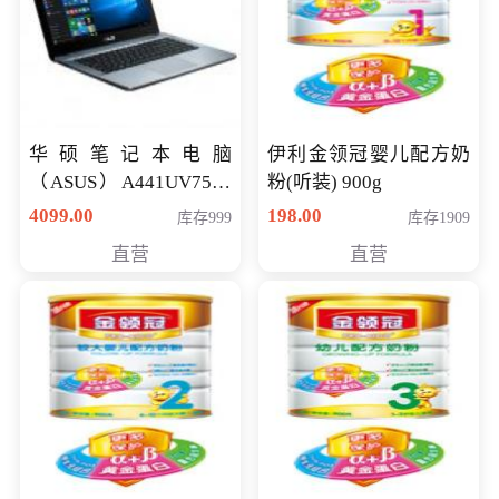
华硕笔记本电脑
伊利金领冠婴儿配方奶
（ASUS）A441UV7500
粉(听装) 900g
顽石（7代i7-7500U 4G
4099.00
198.00
库存999
库存1909
500G GT920MX 独显）
直营
直营
14英寸