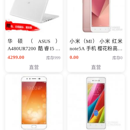
华硕（ASUS）
小米（MI） 小米 红米
A480UR7200 酷睿I5超
note5A 手机 樱花粉高配
薄学生办公游戏独显笔
版 全网通(3G+32G)
4299.00
0.00
库存999
库存0
记本电脑 金色 I5-7200
直营
直营
NV930-2G独