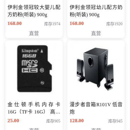
伊利金领冠较大婴儿配
伊利金领冠幼儿配方奶
方奶粉(听装) 900g
粉(听装) 900g
168.00
168.00
库存1974
库存1920
直营
直营
金仕顿手机内存卡
漫步者音箱R101V 低音
16G（TF卡 16G） 高速
炮
卡 CLASS 10
25.00
128.00
库存905
库存945