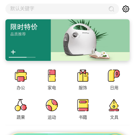
默认关键字
办公
家电
服饰
日用
蔬果
运动
书籍
文具