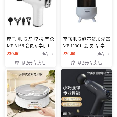
摩飞电器筋膜按摩仪
摩飞电器超声波加湿器
MF-8166 会员专享价168
MF-J2301 会员专享价
元
168元
239.00
229.00
库存100
库存100
摩飞电器专卖店
摩飞电器专卖店