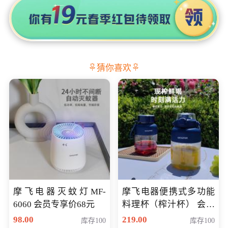
猜你喜欢
摩飞电器灭蚊灯MF-
摩飞电器便携式多功能
6060 会员专享价68元
料理杯（榨汁杯） 会员
专享价118元
98.00
219.00
库存100
库存100