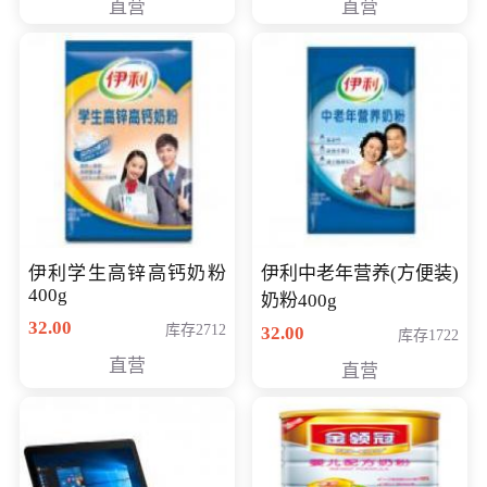
直营
直营
清入门级摄像机
伊利学生高锌高钙奶粉
伊利中老年营养(方便装)
400g
奶粉400g
32.00
库存2712
32.00
库存1722
直营
直营