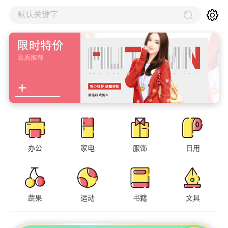
默认关键字
办公
家电
服饰
日用
蔬果
运动
书籍
文具