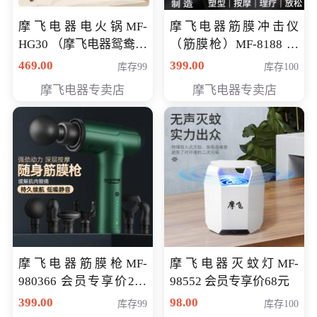
摩飞电器电火锅MF-
摩飞电器筋膜冲击仪
HG30 （摩飞电器鸳鸯锅
（筋膜枪）MF-8188 会
MF-HG30 ） 会员专享价
员专享价268元
469.00
399.00
库存99
库存100
319元
摩飞电器专卖店
摩飞电器专卖店
摩飞电器筋膜枪MF-
摩飞电器灭蚊灯MF-
980366 会员专享价299
98552 会员专享价68元
元
399.00
98.00
库存99
库存100