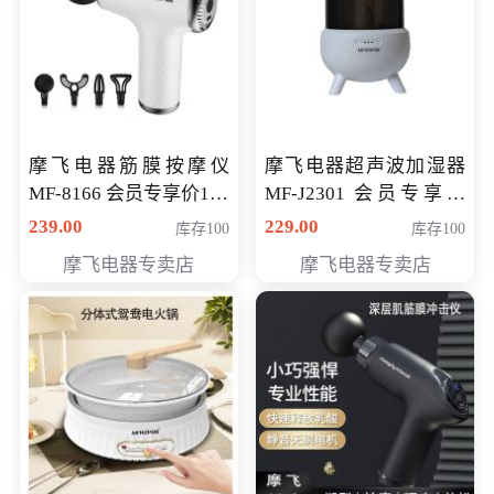
摩飞电器筋膜按摩仪
摩飞电器超声波加湿器
MF-8166 会员专享价168
MF-J2301 会员专享价
元
168元
239.00
229.00
库存100
库存100
摩飞电器专卖店
摩飞电器专卖店