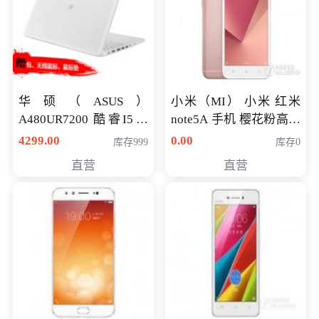
华硕（ASUS）
小米（MI） 小米 红米
A480UR7200 酷睿I5超
note5A 手机 樱花粉高配
薄学生办公游戏独显笔
版 全网通(3G+32G)
4299.00
0.00
库存999
库存0
记本电脑 金色 I5-7200
直营
直营
NV930-2G独