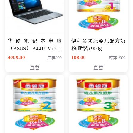
华硕笔记本电脑
伊利金领冠婴儿配方奶
（ASUS）A441UV7500
粉(听装) 900g
顽石（7代i7-7500U 4G
4099.00
198.00
库存999
库存1909
500G GT920MX 独显）
直营
直营
14英寸