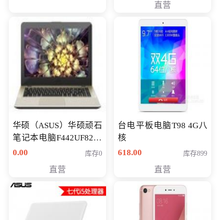
直营
华硕（ASUS）华硕顽石
台电平板电脑T98 4G八
笔记本电脑F442UF8250
核
八代独显轻薄办公商务
0.00
618.00
库存0
库存899
游戏笔记本 火爆推荐
直营
直营