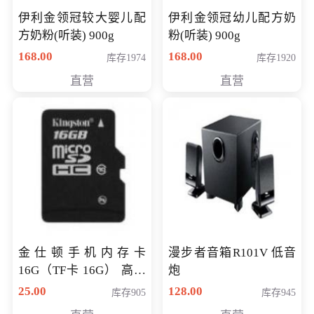
伊利金领冠较大婴儿配
伊利金领冠幼儿配方奶
方奶粉(听装) 900g
粉(听装) 900g
168.00
168.00
库存1974
库存1920
直营
直营
金仕顿手机内存卡
漫步者音箱R101V 低音
16G（TF卡 16G） 高速
炮
卡 CLASS 10
25.00
128.00
库存905
库存945