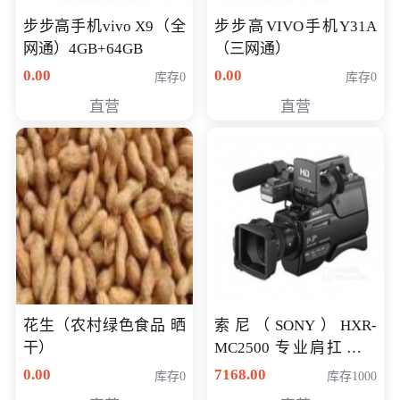
步步高手机vivo X9（全
步步高VIVO手机Y31A
网通）4GB+64GB
（三网通）
0.00
0.00
库存0
库存0
直营
直营
花生（农村绿色食品 晒
索尼（SONY）HXR-
干）
MC2500 专业肩扛式存
储卡全高清摄录一体机
0.00
7168.00
库存0
库存1000
婚庆 直播 团拜会 专业高