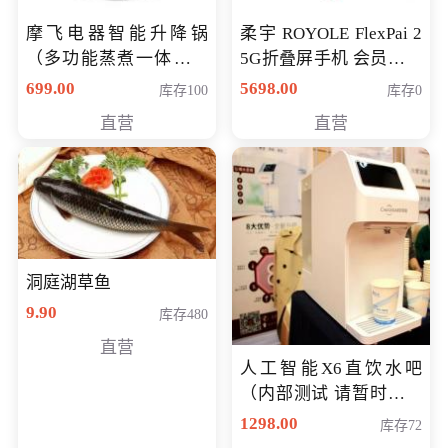
摩飞电器智能升降锅
柔宇 ROYOLE FlexPai 2
（多功能蒸煮一体锅）
5G折叠屏手机 会员专享
（智能升降养生锅） 会
购买价格 4998元
699.00
5698.00
库存100
库存0
员专享价399元
直营
直营
洞庭湖草鱼
9.90
库存480
直营
人工智能X6直饮水吧
（内部测试 请暂时不要
购买）
1298.00
库存72