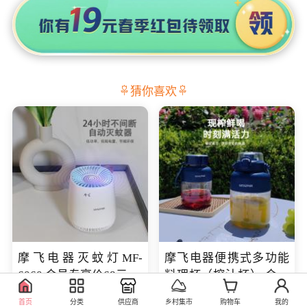
猜你喜欢
摩飞电器灭蚊灯MF-
摩飞电器便携式多功能
6060 会员专享价68元
料理杯（榨汁杯） 会员
专享价118元
98.00
219.00
库存100
库存100
首页
分类
供应商
乡村集市
购物车
我的