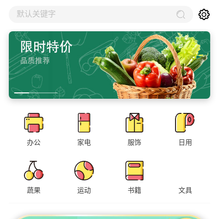
默认关键字
办公
家电
服饰
日用
蔬果
运动
书籍
文具