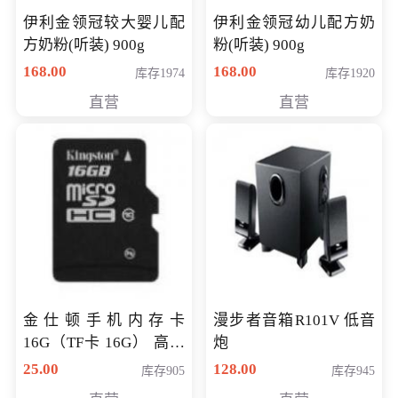
伊利金领冠较大婴儿配
伊利金领冠幼儿配方奶
方奶粉(听装) 900g
粉(听装) 900g
168.00
168.00
库存1974
库存1920
直营
直营
金仕顿手机内存卡
漫步者音箱R101V 低音
16G（TF卡 16G） 高速
炮
卡 CLASS 10
25.00
128.00
库存905
库存945