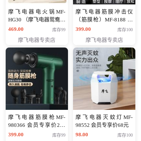
摩飞电器电火锅MF-
摩飞电器筋膜冲击仪
HG30 （摩飞电器鸳鸯锅
（筋膜枪）MF-8188 会
MF-HG30 ） 会员专享价
员专享价268元
469.00
399.00
库存99
库存100
319元
摩飞电器专卖店
摩飞电器专卖店
摩飞电器筋膜枪MF-
摩飞电器灭蚊灯MF-
980366 会员专享价299
98552 会员专享价68元
元
399.00
98.00
库存99
库存100