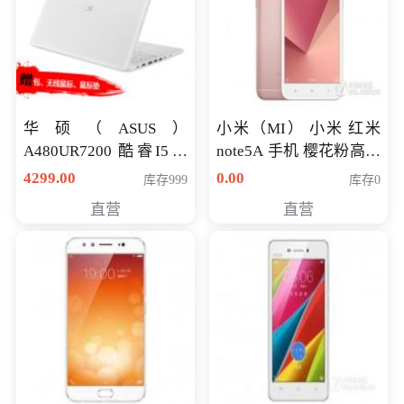
华硕（ASUS）
小米（MI） 小米 红米
A480UR7200 酷睿I5超
note5A 手机 樱花粉高配
薄学生办公游戏独显笔
版 全网通(3G+32G)
4299.00
0.00
库存999
库存0
记本电脑 金色 I5-7200
直营
直营
NV930-2G独