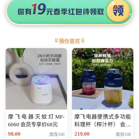
猜你喜欢
摩飞电器灭蚊灯MF-
摩飞电器便携式多功能
6060 会员专享价68元
料理杯（榨汁杯） 会员
专享价118元
98.00
219.00
库存100
库存100