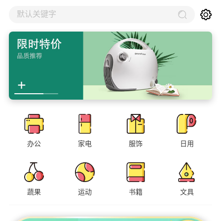
默认关键字
办公
家电
服饰
日用
蔬果
运动
书籍
文具