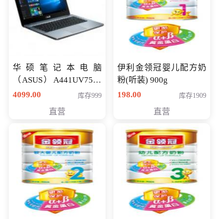
华硕笔记本电脑
伊利金领冠婴儿配方奶
（ASUS）A441UV7500
粉(听装) 900g
顽石（7代i7-7500U 4G
4099.00
198.00
库存999
库存1909
500G GT920MX 独显）
直营
直营
14英寸