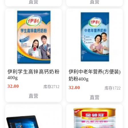
直营
直营
清入门级摄像机
伊利学生高锌高钙奶粉
伊利中老年营养(方便装)
400g
奶粉400g
32.00
库存2712
32.00
库存1722
直营
直营