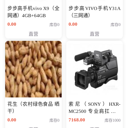
步步高手机vivo X9（全
步步高VIVO手机Y31A
网通）4GB+64GB
（三网通）
0.00
0.00
库存0
库存0
直营
直营
花生（农村绿色食品 晒
索尼（SONY）HXR-
干）
MC2500 专业肩扛式存
储卡全高清摄录一体机
0.00
7168.00
库存0
库存1000
婚庆 直播 团拜会 专业高