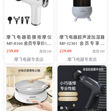
摩飞电器筋膜按摩仪
摩飞电器超声波加湿器
MF-8166 会员专享价168
MF-J2301 会员专享价
元
168元
239.00
229.00
库存100
库存100
摩飞电器专卖店
摩飞电器专卖店