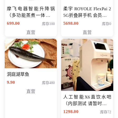
摩飞电器智能升降锅
柔宇 ROYOLE FlexPai 2
（多功能蒸煮一体锅）
5G折叠屏手机 会员专享
（智能升降养生锅） 会
购买价格 4998元
699.00
5698.00
库存100
库存0
员专享价399元
直营
直营
洞庭湖草鱼
9.90
库存480
直营
人工智能X6直饮水吧
（内部测试 请暂时不要
购买）
1298.00
库存72