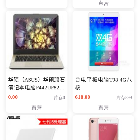
直营
华硕（ASUS）华硕顽石
台电平板电脑T98 4G八
笔记本电脑F442UF8250
核
八代独显轻薄办公商务
0.00
618.00
库存0
库存899
游戏笔记本 火爆推荐
直营
直营