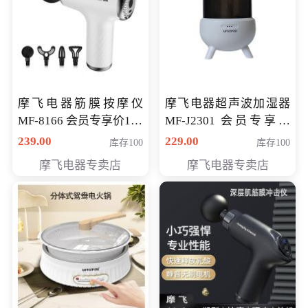
摩飞电器筋膜按摩仪
摩飞电器超声波加湿器
MF-8166 会员专享价168
MF-J2301 会员专享价
元
168元
239.00
229.00
库存100
库存100
摩飞电器专卖店
摩飞电器专卖店