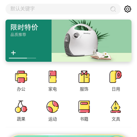
默认关键字
办公
家电
服饰
日用
蔬果
运动
书籍
文具