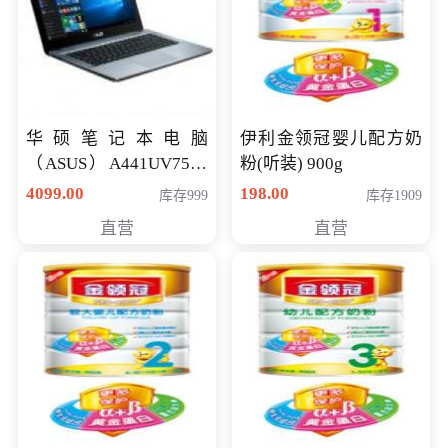
华硕笔记本电脑
伊利金领冠婴儿配方奶
（ASUS）A441UV7500
粉(听装) 900g
顽石（7代i7-7500U 4G
4099.00
198.00
库存999
库存1909
500G GT920MX 独显）
直营
直营
14英寸