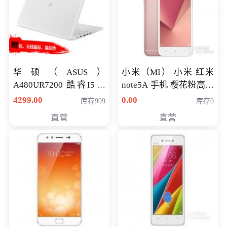
华硕（ASUS）
小米（MI） 小米 红米
A480UR7200 酷睿I5超
note5A 手机 樱花粉高配
薄学生办公游戏独显笔
版 全网通(3G+32G)
4299.00
0.00
库存999
库存0
记本电脑 金色 I5-7200
直营
直营
NV930-2G独