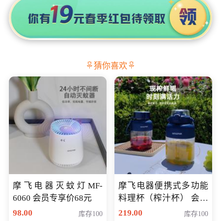
猜你喜欢
摩飞电器灭蚊灯MF-
摩飞电器便携式多功能
6060 会员专享价68元
料理杯（榨汁杯） 会员
专享价118元
98.00
219.00
库存100
库存100