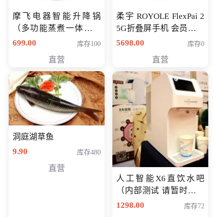
摩飞电器智能升降锅
柔宇 ROYOLE FlexPai 2
（多功能蒸煮一体锅）
5G折叠屏手机 会员专享
（智能升降养生锅） 会
购买价格 4998元
699.00
5698.00
库存100
库存0
员专享价399元
直营
直营
洞庭湖草鱼
9.90
库存480
直营
人工智能X6直饮水吧
（内部测试 请暂时不要
购买）
1298.00
库存72