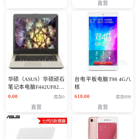
直营
华硕（ASUS）华硕顽石
台电平板电脑T98 4G八
笔记本电脑F442UF8250
核
八代独显轻薄办公商务
0.00
618.00
库存0
库存899
游戏笔记本 火爆推荐
直营
直营