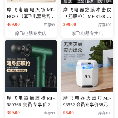
摩飞电器电火锅MF-
摩飞电器筋膜冲击仪
HG30 （摩飞电器鸳鸯锅
（筋膜枪）MF-8188 会
MF-HG30 ） 会员专享价
员专享价268元
469.00
399.00
库存99
库存100
319元
摩飞电器专卖店
摩飞电器专卖店
摩飞电器筋膜枪MF-
摩飞电器灭蚊灯MF-
980366 会员专享价299
98552 会员专享价68元
元
399.00
98.00
库存99
库存100