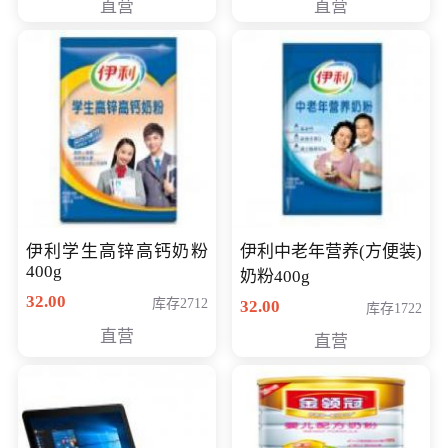
直营
直营
清入门级摄像机
伊利学生高锌高钙奶粉
伊利中老年营养(方便装)
400g
奶粉400g
32.00
库存2712
32.00
库存1722
直营
直营