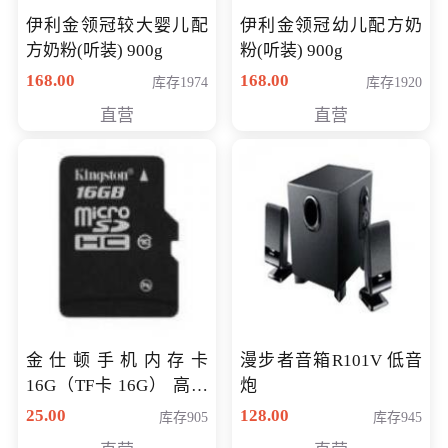
伊利金领冠较大婴儿配
伊利金领冠幼儿配方奶
方奶粉(听装) 900g
粉(听装) 900g
168.00
168.00
库存1974
库存1920
直营
直营
金仕顿手机内存卡
漫步者音箱R101V 低音
16G（TF卡 16G） 高速
炮
卡 CLASS 10
25.00
128.00
库存905
库存945