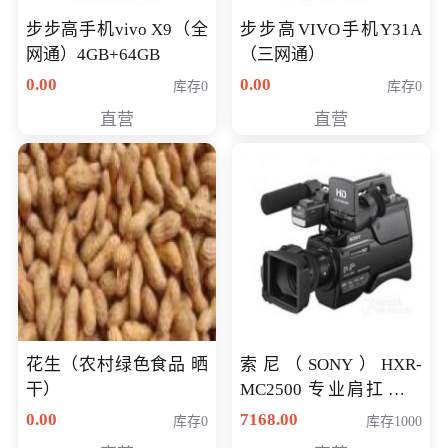
步步高手机vivo X9（全
步步高VIVO手机Y31A
网通）4GB+64GB
（三网通）
0.00
0.00
库存0
库存0
直营
直营
花生（农村绿色食品 晒
索尼（SONY）HXR-
干）
MC2500 专业肩扛式存
储卡全高清摄录一体机
0.00
7168.00
库存0
库存1000
婚庆 直播 团拜会 专业高