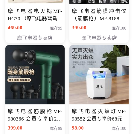
摩飞电器电火锅MF-
摩飞电器筋膜冲击仪
HG30 （摩飞电器鸳鸯锅
（筋膜枪）MF-8188 会
MF-HG30 ） 会员专享价
员专享价268元
469.00
399.00
库存99
库存100
319元
摩飞电器专卖店
摩飞电器专卖店
摩飞电器筋膜枪MF-
摩飞电器灭蚊灯MF-
980366 会员专享价299
98552 会员专享价68元
元
399.00
98.00
库存99
库存100