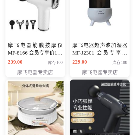
摩飞电器筋膜按摩仪
摩飞电器超声波加湿器
MF-8166 会员专享价168
MF-J2301 会员专享价
元
168元
239.00
229.00
库存100
库存100
摩飞电器专卖店
摩飞电器专卖店