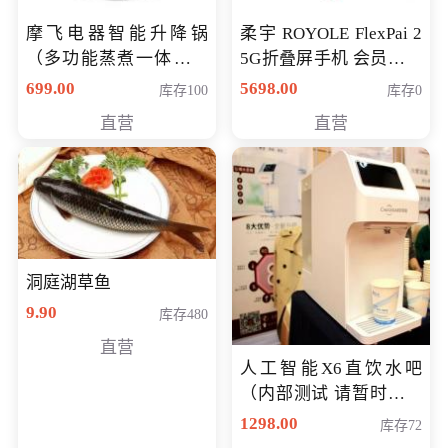
摩飞电器智能升降锅
柔宇 ROYOLE FlexPai 2
（多功能蒸煮一体锅）
5G折叠屏手机 会员专享
（智能升降养生锅） 会
购买价格 4998元
699.00
5698.00
库存100
库存0
员专享价399元
直营
直营
洞庭湖草鱼
9.90
库存480
直营
人工智能X6直饮水吧
（内部测试 请暂时不要
购买）
1298.00
库存72