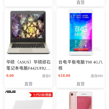
直营
华硕（ASUS）华硕顽石
台电平板电脑T98 4G八
笔记本电脑F442UF8250
核
八代独显轻薄办公商务
0.00
618.00
库存0
库存899
游戏笔记本 火爆推荐
直营
直营