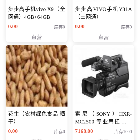
步步高手机vivo X9（全
步步高VIVO手机Y31A
网通）4GB+64GB
（三网通）
0.00
0.00
库存0
库存0
直营
直营
花生（农村绿色食品 晒
索尼（SONY）HXR-
干）
MC2500 专业肩扛式存
储卡全高清摄录一体机
0.00
7168.00
库存0
库存1000
婚庆 直播 团拜会 专业高