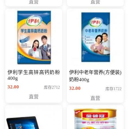
直营
直营
清入门级摄像机
伊利学生高锌高钙奶粉
伊利中老年营养(方便装)
400g
奶粉400g
32.00
库存2712
32.00
库存1722
直营
直营