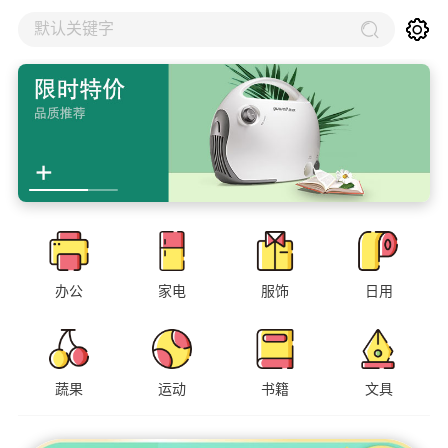
默认关键字
办公
家电
服饰
日用
蔬果
运动
书籍
文具