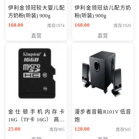
伊利金领冠较大婴儿配
伊利金领冠幼儿配方奶
方奶粉(听装) 900g
粉(听装) 900g
168.00
168.00
库存1974
库存1920
直营
直营
金仕顿手机内存卡
漫步者音箱R101V 低音
16G（TF卡 16G） 高速
炮
卡 CLASS 10
25.00
128.00
库存905
库存945