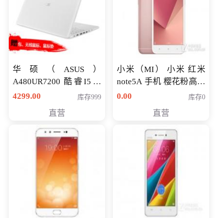
华硕（ASUS）
小米（MI） 小米 红米
A480UR7200 酷睿I5超
note5A 手机 樱花粉高配
薄学生办公游戏独显笔
版 全网通(3G+32G)
4299.00
0.00
库存999
库存0
记本电脑 金色 I5-7200
直营
直营
NV930-2G独