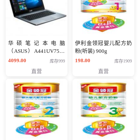
华硕笔记本电脑
伊利金领冠婴儿配方奶
（ASUS）A441UV7500
粉(听装) 900g
顽石（7代i7-7500U 4G
4099.00
198.00
库存999
库存1909
500G GT920MX 独显）
直营
直营
14英寸