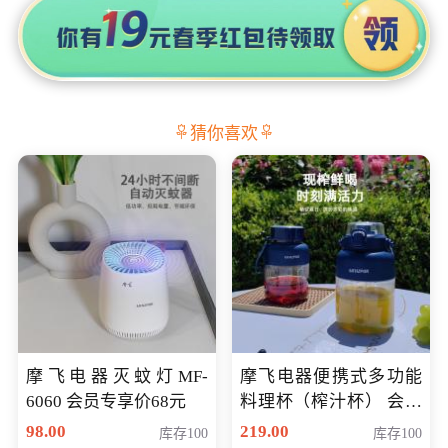
猜你喜欢
摩飞电器灭蚊灯MF-
摩飞电器便携式多功能
6060 会员专享价68元
料理杯（榨汁杯） 会员
专享价118元
98.00
219.00
库存100
库存100