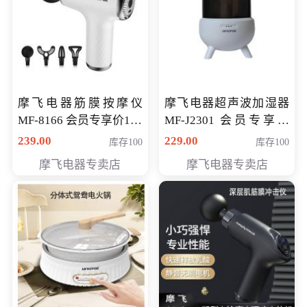
摩飞电器筋膜按摩仪
摩飞电器超声波加湿器
MF-8166 会员专享价168
MF-J2301 会员专享价
元
168元
239.00
229.00
库存100
库存100
摩飞电器专卖店
摩飞电器专卖店