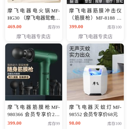
摩飞电器电火锅MF-
摩飞电器筋膜冲击仪
HG30 （摩飞电器鸳鸯锅
（筋膜枪）MF-8188 会
MF-HG30 ） 会员专享价
员专享价268元
469.00
399.00
库存99
库存100
319元
摩飞电器专卖店
摩飞电器专卖店
摩飞电器筋膜枪MF-
摩飞电器灭蚊灯MF-
980366 会员专享价299
98552 会员专享价68元
元
399.00
98.00
库存99
库存100