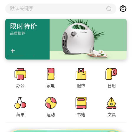
默认关键字
办公
家电
服饰
日用
蔬果
运动
书籍
文具