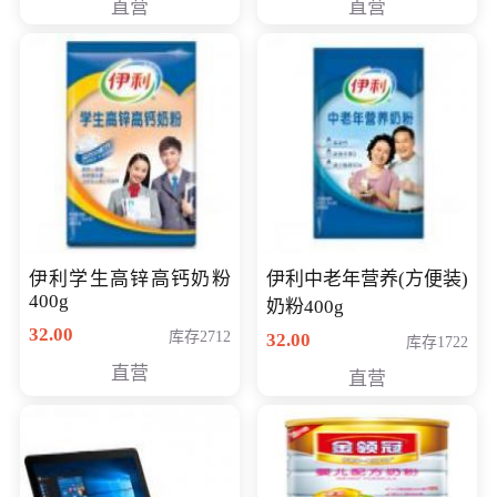
直营
直营
清入门级摄像机
伊利学生高锌高钙奶粉
伊利中老年营养(方便装)
400g
奶粉400g
32.00
库存2712
32.00
库存1722
直营
直营