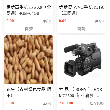
步步高手机vivo X9（全
步步高VIVO手机Y31A
网通）4GB+64GB
（三网通）
0.00
0.00
库存0
库存0
直营
直营
花生（农村绿色食品 晒
索尼（SONY）HXR-
干）
MC2500 专业肩扛式存
储卡全高清摄录一体机
0.00
7168.00
库存0
库存1000
婚庆 直播 团拜会 专业高