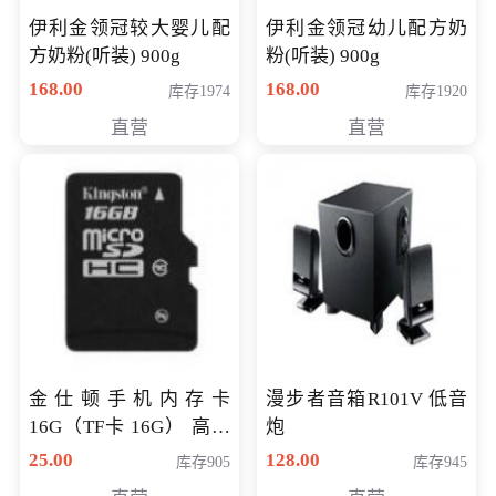
伊利金领冠较大婴儿配
伊利金领冠幼儿配方奶
方奶粉(听装) 900g
粉(听装) 900g
168.00
168.00
库存1974
库存1920
直营
直营
金仕顿手机内存卡
漫步者音箱R101V 低音
16G（TF卡 16G） 高速
炮
卡 CLASS 10
25.00
128.00
库存905
库存945