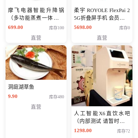
摩飞电器智能升降锅
柔宇 ROYOLE FlexPai 2
（多功能蒸煮一体锅）
5G折叠屏手机 会员专享
（智能升降养生锅） 会
购买价格 4998元
699.00
5698.00
库存100
库存0
员专享价399元
直营
直营
洞庭湖草鱼
9.90
库存480
直营
人工智能X6直饮水吧
（内部测试 请暂时不要
购买）
1298.00
库存72