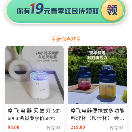
猜你喜欢
摩飞电器灭蚊灯MF-
摩飞电器便携式多功能
6060 会员专享价68元
料理杯（榨汁杯） 会员
专享价118元
98.00
219.00
库存100
库存100