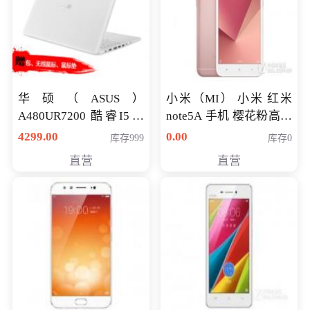
华硕（ASUS）
小米（MI） 小米 红米
A480UR7200 酷睿I5超
note5A 手机 樱花粉高配
薄学生办公游戏独显笔
版 全网通(3G+32G)
4299.00
0.00
库存999
库存0
记本电脑 金色 I5-7200
直营
直营
NV930-2G独