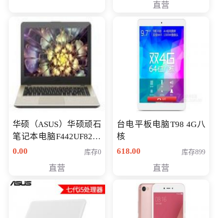
直营
华硕（ASUS）华硕顽石
台电平板电脑T98 4G八
笔记本电脑F442UF8250
核
八代独显轻薄办公商务
0.00
618.00
库存0
库存899
游戏笔记本 火爆推荐
直营
直营