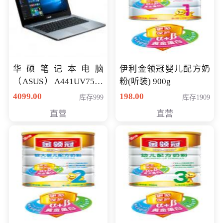
华硕笔记本电脑
伊利金领冠婴儿配方奶
（ASUS）A441UV7500
粉(听装) 900g
顽石（7代i7-7500U 4G
4099.00
198.00
库存999
库存1909
500G GT920MX 独显）
直营
直营
14英寸