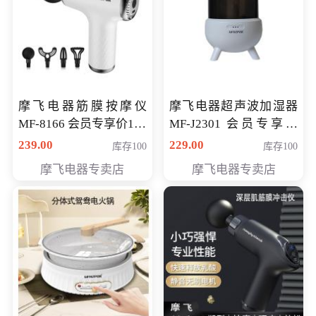
摩飞电器筋膜按摩仪
摩飞电器超声波加湿器
MF-8166 会员专享价168
MF-J2301 会员专享价
元
168元
239.00
229.00
库存100
库存100
摩飞电器专卖店
摩飞电器专卖店