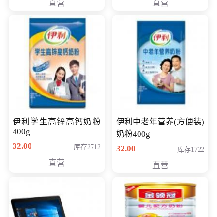
直营
直营
清入门级摄像机
伊利学生高锌高钙奶粉
伊利中老年营养(方便装)
400g
奶粉400g
32.00
库存2712
32.00
库存1722
直营
直营