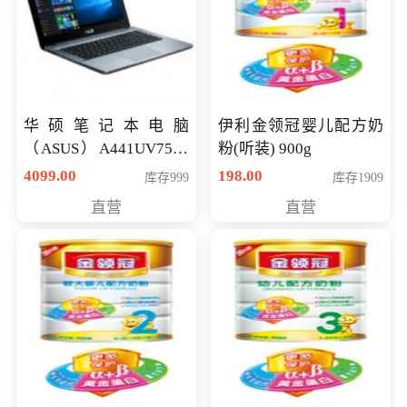
华硕笔记本电脑
伊利金领冠婴儿配方奶
（ASUS）A441UV7500
粉(听装) 900g
顽石（7代i7-7500U 4G
4099.00
198.00
库存999
库存1909
500G GT920MX 独显）
直营
直营
14英寸