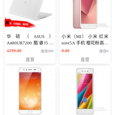
华硕（ASUS）
小米（MI） 小米 红米
A480UR7200 酷睿I5超
note5A 手机 樱花粉高配
薄学生办公游戏独显笔
版 全网通(3G+32G)
4299.00
0.00
库存999
库存0
记本电脑 金色 I5-7200
直营
直营
NV930-2G独