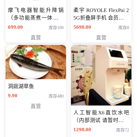
摩飞电器智能升降锅
柔宇 ROYOLE FlexPai 2
（多功能蒸煮一体锅）
5G折叠屏手机 会员专享
（智能升降养生锅） 会
购买价格 4998元
699.00
5698.00
库存100
库存0
员专享价399元
直营
直营
洞庭湖草鱼
9.90
库存480
直营
人工智能X6直饮水吧
（内部测试 请暂时不要
购买）
1298.00
库存72