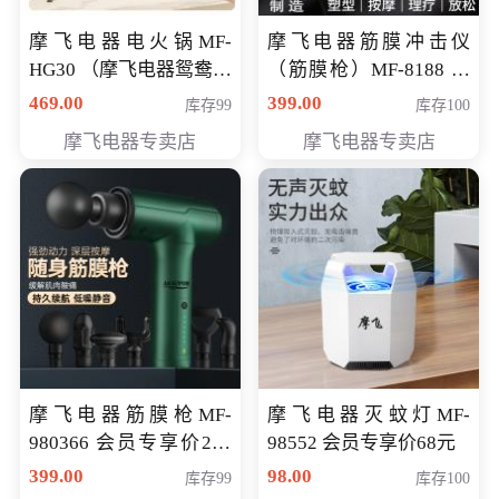
摩飞电器电火锅MF-
摩飞电器筋膜冲击仪
HG30 （摩飞电器鸳鸯锅
（筋膜枪）MF-8188 会
MF-HG30 ） 会员专享价
员专享价268元
469.00
399.00
库存99
库存100
319元
摩飞电器专卖店
摩飞电器专卖店
摩飞电器筋膜枪MF-
摩飞电器灭蚊灯MF-
980366 会员专享价299
98552 会员专享价68元
元
399.00
98.00
库存99
库存100