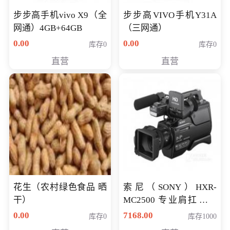
步步高手机vivo X9（全
步步高VIVO手机Y31A
网通）4GB+64GB
（三网通）
0.00
0.00
库存0
库存0
直营
直营
花生（农村绿色食品 晒
索尼（SONY）HXR-
干）
MC2500 专业肩扛式存
储卡全高清摄录一体机
0.00
7168.00
库存0
库存1000
婚庆 直播 团拜会 专业高