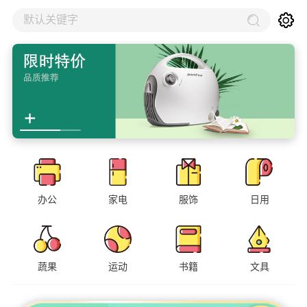
默认关键字
办公
家电
服饰
日用
蔬果
运动
书籍
文具