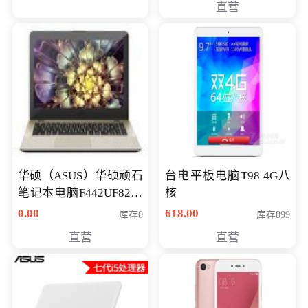
直营
华硕（ASUS）华硕顽石
台电平板电脑T98 4G八
笔记本电脑F442UF8250
核
八代独显轻薄办公商务
0.00
618.00
库存0
库存899
游戏笔记本 火爆推荐
直营
直营