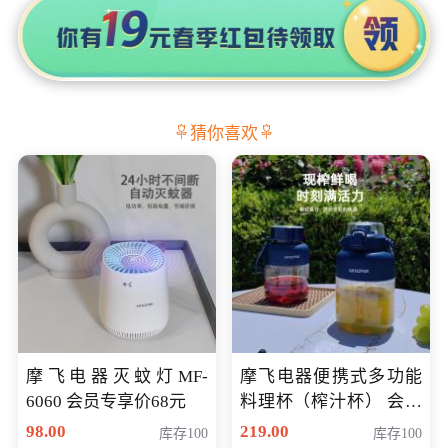
猜你喜欢
摩飞电器灭蚊灯MF-
摩飞电器便携式多功能
6060 会员专享价68元
料理杯（榨汁杯） 会员
专享价118元
98.00
219.00
库存100
库存100