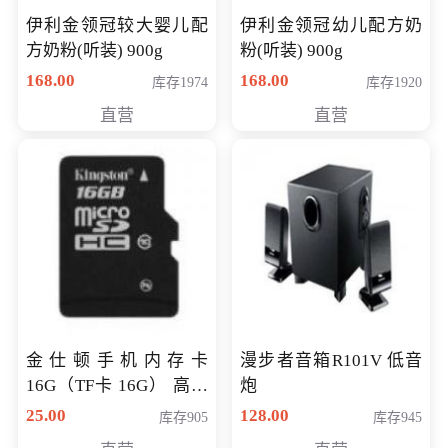
伊利金领冠较大婴儿配
伊利金领冠幼儿配方奶
方奶粉(听装) 900g
粉(听装) 900g
168.00
168.00
库存1974
库存1920
直营
直营
金仕顿手机内存卡
漫步者音箱R101V 低音
16G（TF卡 16G） 高速
炮
卡 CLASS 10
25.00
128.00
库存905
库存945