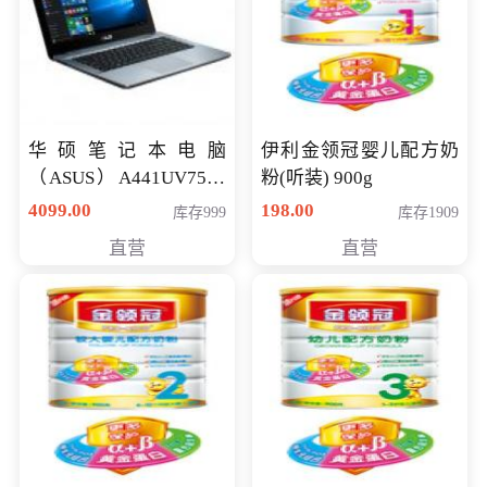
华硕笔记本电脑
伊利金领冠婴儿配方奶
（ASUS）A441UV7500
粉(听装) 900g
顽石（7代i7-7500U 4G
4099.00
198.00
库存999
库存1909
500G GT920MX 独显）
直营
直营
14英寸