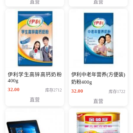
直营
直营
清入门级摄像机
伊利学生高锌高钙奶粉
伊利中老年营养(方便装)
400g
奶粉400g
32.00
库存2712
32.00
库存1722
直营
直营