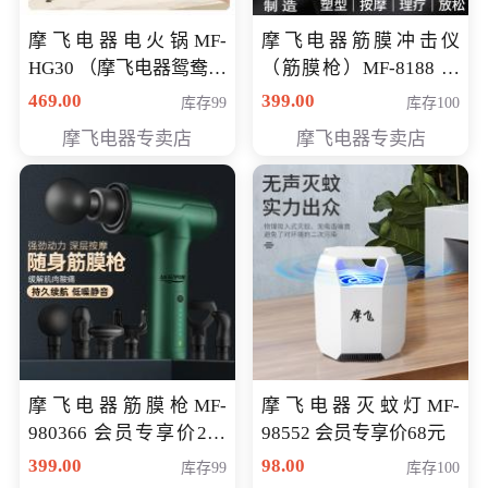
摩飞电器电火锅MF-
摩飞电器筋膜冲击仪
HG30 （摩飞电器鸳鸯锅
（筋膜枪）MF-8188 会
MF-HG30 ） 会员专享价
员专享价268元
469.00
399.00
库存99
库存100
319元
摩飞电器专卖店
摩飞电器专卖店
摩飞电器筋膜枪MF-
摩飞电器灭蚊灯MF-
980366 会员专享价299
98552 会员专享价68元
元
399.00
98.00
库存99
库存100