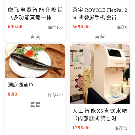
摩飞电器智能升降锅
柔宇 ROYOLE FlexPai 2
（多功能蒸煮一体锅）
5G折叠屏手机 会员专享
（智能升降养生锅） 会
购买价格 4998元
699.00
5698.00
库存100
库存0
员专享价399元
直营
直营
洞庭湖草鱼
9.90
库存480
直营
人工智能X6直饮水吧
（内部测试 请暂时不要
购买）
1298.00
库存72