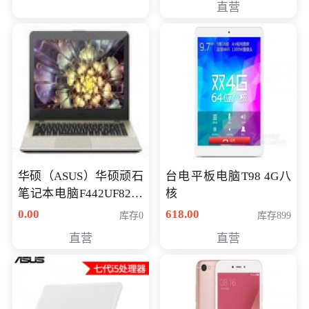
直营
华硕（ASUS）华硕顽石
台电平板电脑T98 4G八
笔记本电脑F442UF8250
核
八代独显轻薄办公商务
0.00
618.00
库存0
库存899
游戏笔记本 火爆推荐
直营
直营