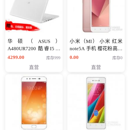
华硕（ASUS）
小米（MI） 小米 红米
A480UR7200 酷睿I5超
note5A 手机 樱花粉高配
薄学生办公游戏独显笔
版 全网通(3G+32G)
4299.00
0.00
库存999
库存0
记本电脑 金色 I5-7200
直营
直营
NV930-2G独