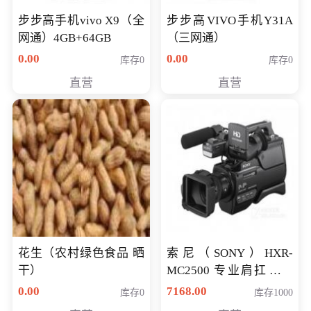
步步高手机vivo X9（全
步步高VIVO手机Y31A
网通）4GB+64GB
（三网通）
0.00
0.00
库存0
库存0
直营
直营
花生（农村绿色食品 晒
索尼（SONY）HXR-
干）
MC2500 专业肩扛式存
储卡全高清摄录一体机
0.00
7168.00
库存0
库存1000
婚庆 直播 团拜会 专业高