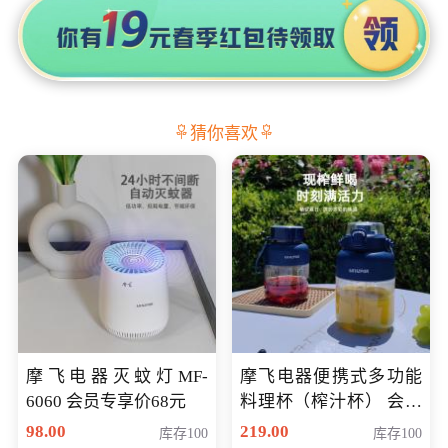
猜你喜欢
摩飞电器灭蚊灯MF-
摩飞电器便携式多功能
6060 会员专享价68元
料理杯（榨汁杯） 会员
专享价118元
98.00
219.00
库存100
库存100