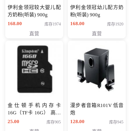
伊利金领冠较大婴儿配
伊利金领冠幼儿配方奶
方奶粉(听装) 900g
粉(听装) 900g
168.00
168.00
库存1974
库存1920
直营
直营
金仕顿手机内存卡
漫步者音箱R101V 低音
16G（TF卡 16G） 高速
炮
卡 CLASS 10
25.00
128.00
库存905
库存945