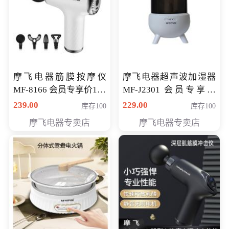
摩飞电器筋膜按摩仪
摩飞电器超声波加湿器
MF-8166 会员专享价168
MF-J2301 会员专享价
元
168元
239.00
229.00
库存100
库存100
摩飞电器专卖店
摩飞电器专卖店