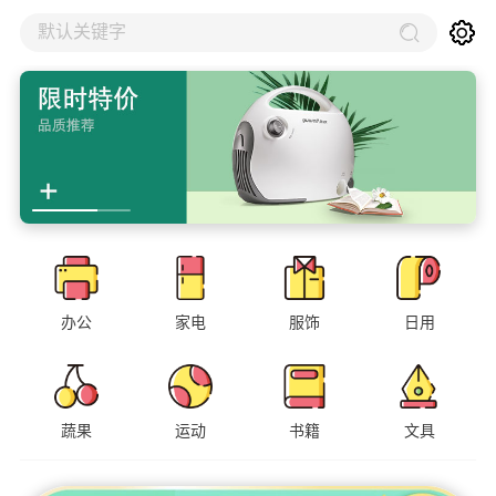
默认关键字
办公
家电
服饰
日用
蔬果
运动
书籍
文具