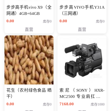
步步高手机vivo X9（全
步步高VIVO手机Y31A
网通）4GB+64GB
（三网通）
0.00
0.00
库存0
库存0
直营
直营
花生（农村绿色食品 晒
索尼（SONY）HXR-
干）
MC2500 专业肩扛式存
储卡全高清摄录一体机
0.00
7168.00
库存0
库存1000
婚庆 直播 团拜会 专业高