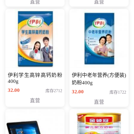
直营
直营
清入门级摄像机
伊利学生高锌高钙奶粉
伊利中老年营养(方便装)
400g
奶粉400g
32.00
库存2712
32.00
库存1722
直营
直营