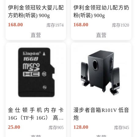
伊利金领冠较大婴儿配
伊利金领冠幼儿配方奶
方奶粉(听装) 900g
粉(听装) 900g
168.00
168.00
库存1974
库存1920
直营
直营
金仕顿手机内存卡
漫步者音箱R101V 低音
16G（TF卡 16G） 高速
炮
卡 CLASS 10
25.00
128.00
库存905
库存945