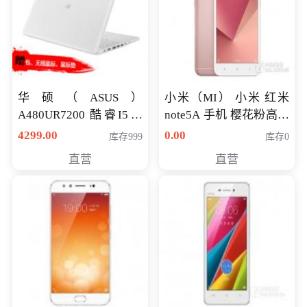
华硕（ASUS）
小米（MI） 小米 红米
A480UR7200 酷睿I5超
note5A 手机 樱花粉高配
薄学生办公游戏独显笔
版 全网通(3G+32G)
4299.00
0.00
库存999
库存0
记本电脑 金色 I5-7200
直营
直营
NV930-2G独