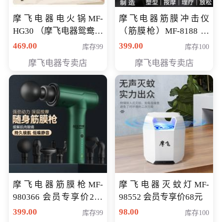
摩飞电器电火锅MF-
摩飞电器筋膜冲击仪
HG30 （摩飞电器鸳鸯锅
（筋膜枪）MF-8188 会
MF-HG30 ） 会员专享价
员专享价268元
469.00
399.00
库存99
库存100
319元
摩飞电器专卖店
摩飞电器专卖店
摩飞电器筋膜枪MF-
摩飞电器灭蚊灯MF-
980366 会员专享价299
98552 会员专享价68元
元
399.00
98.00
库存99
库存100