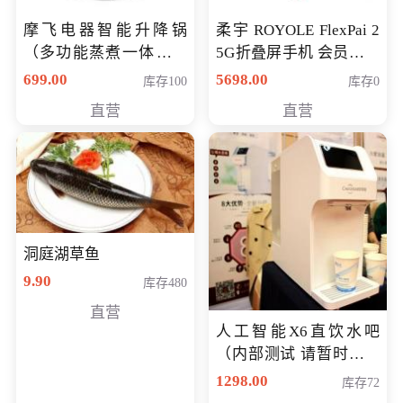
摩飞电器智能升降锅
柔宇 ROYOLE FlexPai 2
（多功能蒸煮一体锅）
5G折叠屏手机 会员专享
（智能升降养生锅） 会
购买价格 4998元
699.00
5698.00
库存100
库存0
员专享价399元
直营
直营
洞庭湖草鱼
9.90
库存480
直营
人工智能X6直饮水吧
（内部测试 请暂时不要
购买）
1298.00
库存72