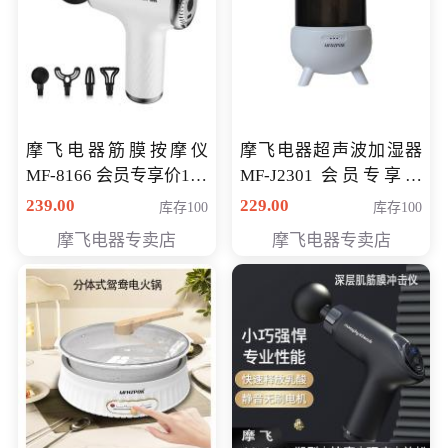
摩飞电器筋膜按摩仪
摩飞电器超声波加湿器
MF-8166 会员专享价168
MF-J2301 会员专享价
元
168元
239.00
229.00
库存100
库存100
摩飞电器专卖店
摩飞电器专卖店