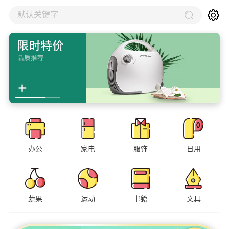
默认关键字
办公
家电
服饰
日用
蔬果
运动
书籍
文具