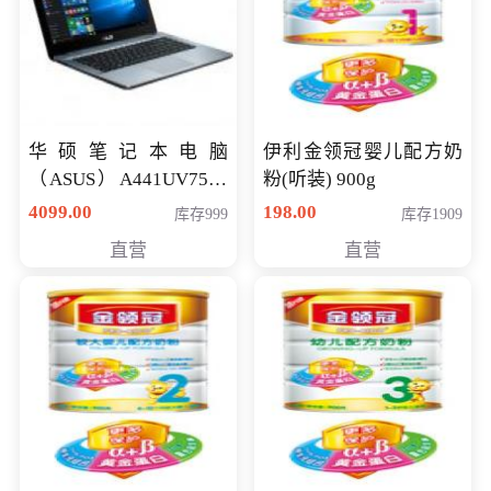
华硕笔记本电脑
伊利金领冠婴儿配方奶
（ASUS）A441UV7500
粉(听装) 900g
顽石（7代i7-7500U 4G
4099.00
198.00
库存999
库存1909
500G GT920MX 独显）
直营
直营
14英寸