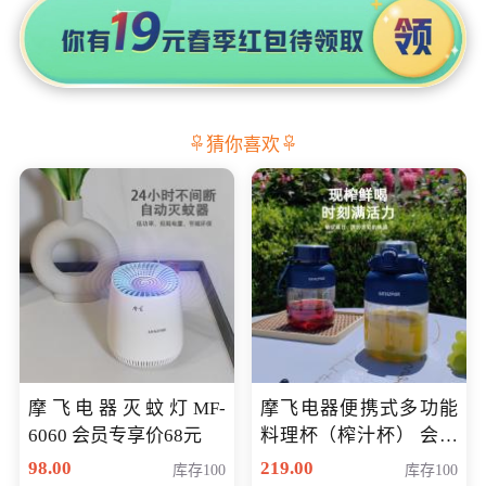
猜你喜欢
摩飞电器灭蚊灯MF-
摩飞电器便携式多功能
6060 会员专享价68元
料理杯（榨汁杯） 会员
专享价118元
98.00
219.00
库存100
库存100