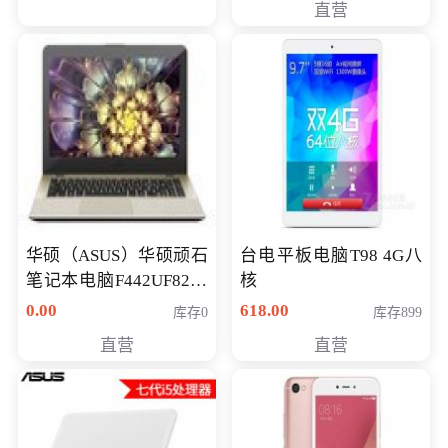
直营
华硕（ASUS）华硕顽石
台电平板电脑T98 4G八
笔记本电脑F442UF8250
核
八代独显轻薄办公商务
0.00
618.00
库存0
库存899
游戏笔记本 火爆推荐
直营
直营