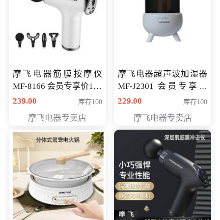
摩飞电器筋膜按摩仪
摩飞电器超声波加湿器
MF-8166 会员专享价168
MF-J2301 会员专享价
元
168元
239.00
229.00
库存100
库存100
摩飞电器专卖店
摩飞电器专卖店