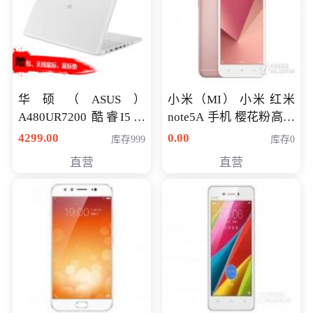
华硕（ASUS）
小米（MI） 小米 红米
A480UR7200 酷睿I5超
note5A 手机 樱花粉高配
薄学生办公游戏独显笔
版 全网通(3G+32G)
4299.00
0.00
库存999
库存0
记本电脑 金色 I5-7200
直营
直营
NV930-2G独