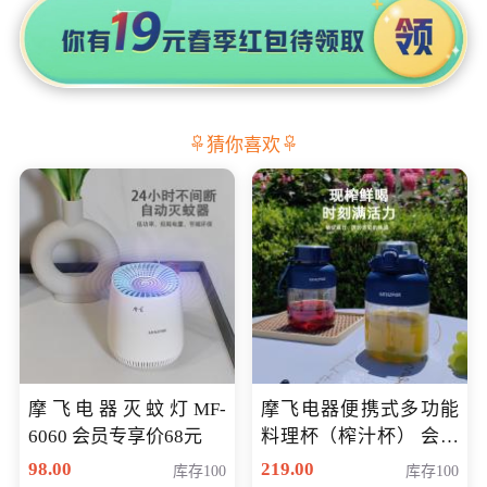
猜你喜欢
摩飞电器灭蚊灯MF-
摩飞电器便携式多功能
6060 会员专享价68元
料理杯（榨汁杯） 会员
专享价118元
98.00
219.00
库存100
库存100