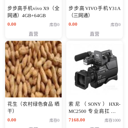
步步高手机vivo X9（全
步步高VIVO手机Y31A
网通）4GB+64GB
（三网通）
0.00
0.00
库存0
库存0
直营
直营
花生（农村绿色食品 晒
索尼（SONY）HXR-
干）
MC2500 专业肩扛式存
储卡全高清摄录一体机
0.00
7168.00
库存0
库存1000
婚庆 直播 团拜会 专业高