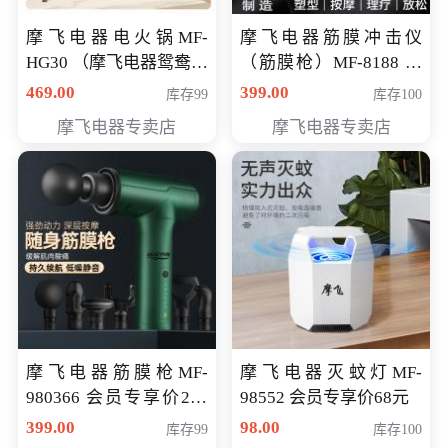
摩飞电器电火锅MF-
摩飞电器筋膜冲击仪
HG30 （摩飞电器鸳鸯锅
（筋膜枪）MF-8188 会
MF-HG30 ） 会员专享价
员专享价268元
469.00
399.00
库存99
库存100
319元
摩飞电器专卖店
摩飞电器专卖店
摩飞电器筋膜枪MF-
摩飞电器灭蚊灯MF-
980366 会员专享价299
98552 会员专享价68元
元
399.00
98.00
库存99
库存100