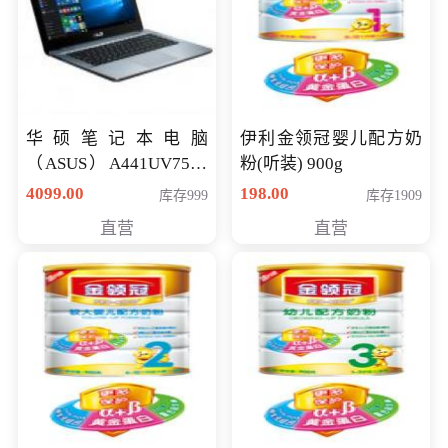
华硕笔记本电脑
伊利金领冠婴儿配方奶
（ASUS）A441UV7500
粉(听装) 900g
顽石（7代i7-7500U 4G
4099.00
198.00
库存999
库存1909
500G GT920MX 独显）
直营
直营
14英寸