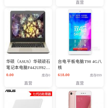
直营
华硕（ASUS）华硕顽石
台电平板电脑T98 4G八
笔记本电脑F442UF8250
核
八代独显轻薄办公商务
0.00
618.00
库存0
库存899
游戏笔记本 火爆推荐
直营
直营