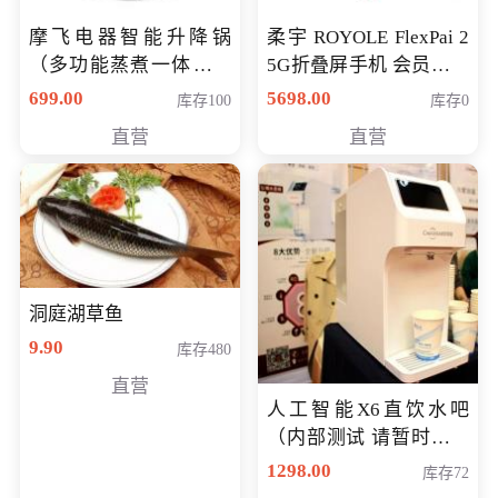
摩飞电器智能升降锅
柔宇 ROYOLE FlexPai 2
（多功能蒸煮一体锅）
5G折叠屏手机 会员专享
（智能升降养生锅） 会
购买价格 4998元
699.00
5698.00
库存100
库存0
员专享价399元
直营
直营
洞庭湖草鱼
9.90
库存480
直营
人工智能X6直饮水吧
（内部测试 请暂时不要
购买）
1298.00
库存72