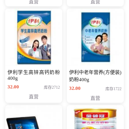
直营
直营
清入门级摄像机
伊利学生高锌高钙奶粉
伊利中老年营养(方便装)
400g
奶粉400g
32.00
库存2712
32.00
库存1722
直营
直营