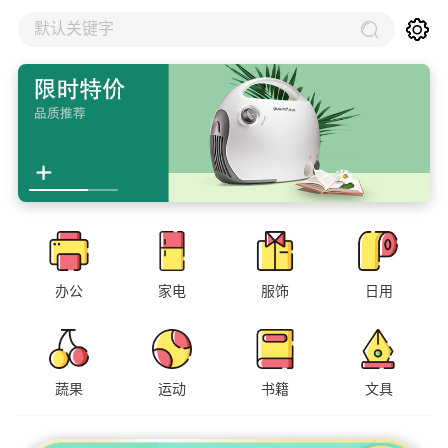
默认关键字
办公
家电
服饰
日用
蔬果
运动
书籍
文具