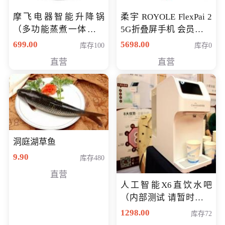
摩飞电器智能升降锅
柔宇 ROYOLE FlexPai 2
（多功能蒸煮一体锅）
5G折叠屏手机 会员专享
（智能升降养生锅） 会
购买价格 4998元
699.00
5698.00
库存100
库存0
员专享价399元
直营
直营
洞庭湖草鱼
9.90
库存480
直营
人工智能X6直饮水吧
（内部测试 请暂时不要
购买）
1298.00
库存72