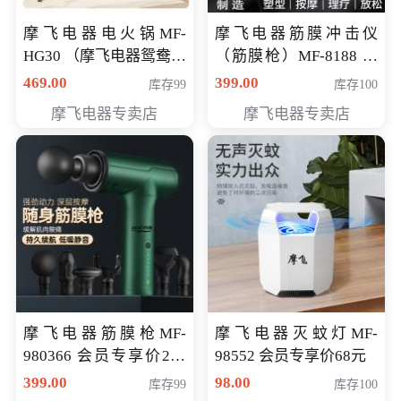
摩飞电器电火锅MF-
摩飞电器筋膜冲击仪
HG30 （摩飞电器鸳鸯锅
（筋膜枪）MF-8188 会
MF-HG30 ） 会员专享价
员专享价268元
469.00
399.00
库存99
库存100
319元
摩飞电器专卖店
摩飞电器专卖店
摩飞电器筋膜枪MF-
摩飞电器灭蚊灯MF-
980366 会员专享价299
98552 会员专享价68元
元
399.00
98.00
库存99
库存100