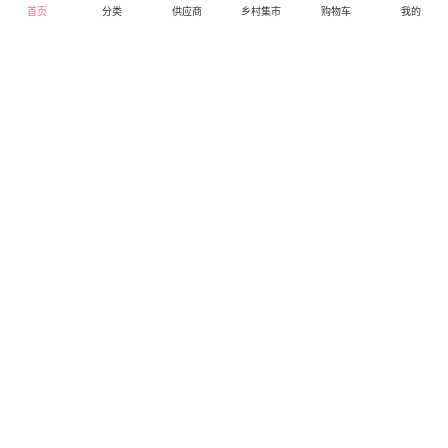
首页
分类
供应商
乡村集市
购物车
我的
华硕（ASUS）
小米（MI） 小米 红米
A480UR7200 酷睿I5超
note5A 手机 樱花粉高配
薄学生办公游戏独显笔
版 全网通(3G+32G)
4299.00
0.00
库存999
库存0
记本电脑 金色 I5-7200
直营
直营
NV930-2G独