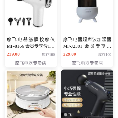
摩飞电器筋膜按摩仪
摩飞电器超声波加湿器
MF-8166 会员专享价168
MF-J2301 会员专享价
元
168元
239.00
229.00
库存100
库存100
摩飞电器专卖店
摩飞电器专卖店