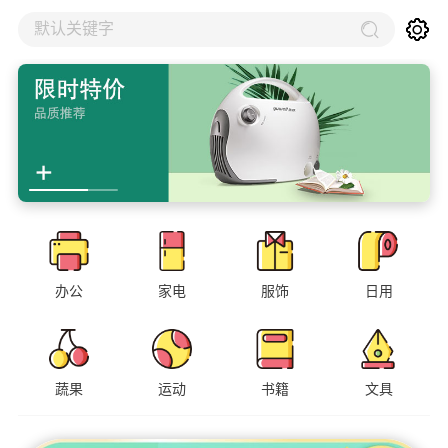
默认关键字
办公
家电
服饰
日用
蔬果
运动
书籍
文具