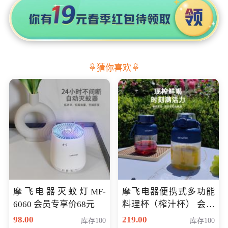
猜你喜欢
摩飞电器灭蚊灯MF-
摩飞电器便携式多功能
6060 会员专享价68元
料理杯（榨汁杯） 会员
专享价118元
98.00
219.00
库存100
库存100