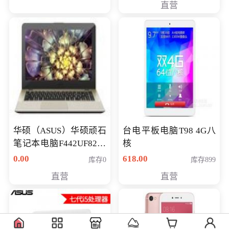
直营
华硕（ASUS）华硕顽石
台电平板电脑T98 4G八
笔记本电脑F442UF8250
核
八代独显轻薄办公商务
0.00
618.00
库存0
库存899
游戏笔记本 火爆推荐
直营
直营