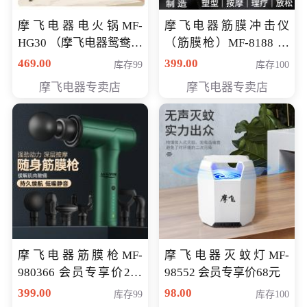
摩飞电器电火锅MF-
摩飞电器筋膜冲击仪
HG30 （摩飞电器鸳鸯锅
（筋膜枪）MF-8188 会
MF-HG30 ） 会员专享价
员专享价268元
469.00
399.00
库存99
库存100
319元
摩飞电器专卖店
摩飞电器专卖店
摩飞电器筋膜枪MF-
摩飞电器灭蚊灯MF-
980366 会员专享价299
98552 会员专享价68元
元
399.00
98.00
库存99
库存100