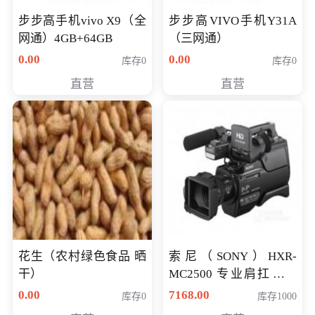
步步高手机vivo X9（全
步步高VIVO手机Y31A
网通）4GB+64GB
（三网通）
0.00
0.00
库存0
库存0
直营
直营
花生（农村绿色食品 晒
索尼（SONY）HXR-
干）
MC2500 专业肩扛式存
储卡全高清摄录一体机
0.00
7168.00
库存0
库存1000
婚庆 直播 团拜会 专业高