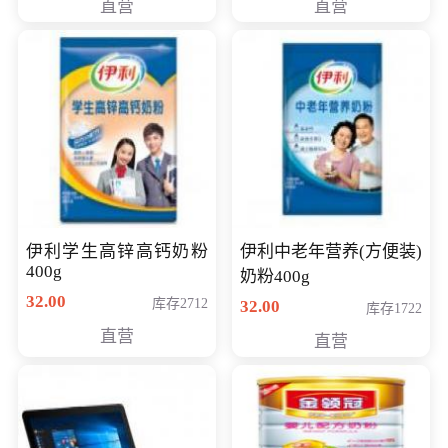
直营
直营
清入门级摄像机
伊利学生高锌高钙奶粉
伊利中老年营养(方便装)
400g
奶粉400g
32.00
库存2712
32.00
库存1722
直营
直营