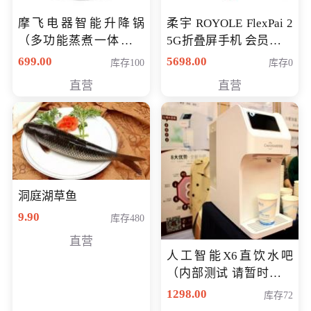
摩飞电器智能升降锅
柔宇 ROYOLE FlexPai 2
（多功能蒸煮一体锅）
5G折叠屏手机 会员专享
（智能升降养生锅） 会
购买价格 4998元
699.00
5698.00
库存100
库存0
员专享价399元
直营
直营
洞庭湖草鱼
9.90
库存480
直营
人工智能X6直饮水吧
（内部测试 请暂时不要
购买）
1298.00
库存72