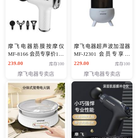
摩飞电器筋膜按摩仪
摩飞电器超声波加湿器
MF-8166 会员专享价168
MF-J2301 会员专享价
元
168元
239.00
229.00
库存100
库存100
摩飞电器专卖店
摩飞电器专卖店