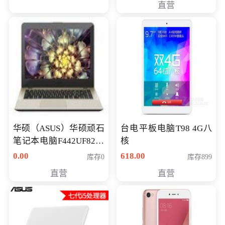
直营
华硕（ASUS）华硕顽石
台电平板电脑T98 4G八
笔记本电脑F442UF8250
核
八代独显轻薄办公商务
0.00
618.00
库存0
库存899
游戏笔记本 火爆推荐
直营
直营