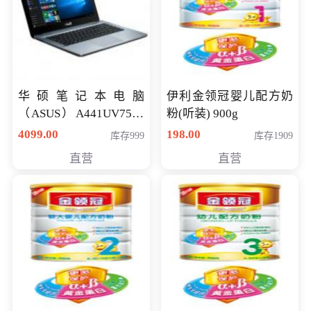
华硕笔记本电脑
伊利金领冠婴儿配方奶
（ASUS）A441UV7500
粉(听装) 900g
顽石（7代i7-7500U 4G
4099.00
198.00
库存999
库存1909
500G GT920MX 独显）
直营
直营
14英寸