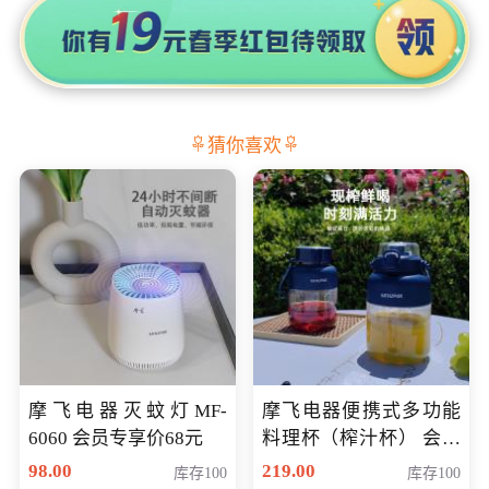
猜你喜欢
摩飞电器灭蚊灯MF-
摩飞电器便携式多功能
6060 会员专享价68元
料理杯（榨汁杯） 会员
专享价118元
98.00
219.00
库存100
库存100