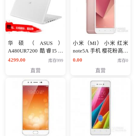
华硕（ASUS）
小米（MI） 小米 红米
A480UR7200 酷睿I5超
note5A 手机 樱花粉高配
薄学生办公游戏独显笔
版 全网通(3G+32G)
4299.00
0.00
库存999
库存0
记本电脑 金色 I5-7200
直营
直营
NV930-2G独