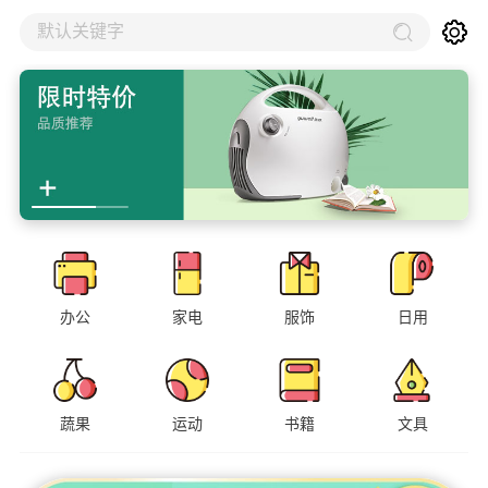
默认关键字
办公
家电
服饰
日用
蔬果
运动
书籍
文具