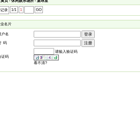
黄页 - 休闲娱乐场所 - 桌球室
1/1
1
GO
个记录
企业名片
用户名
密 码
请输入验证码
验证码
看不清?