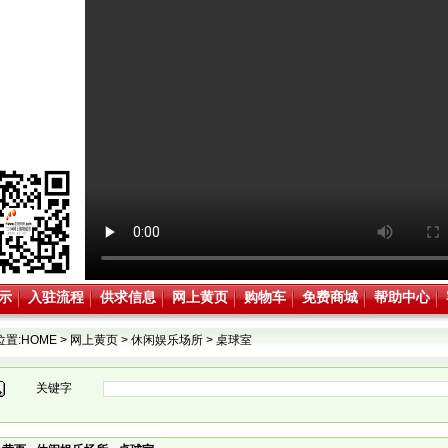
示
入驻流程
供求信息
网上黄页
购物车
免费商城
帮助中心
位置:
HOME
>
网上黄页
>
休闲娱乐场所
>
桌球室
关键字