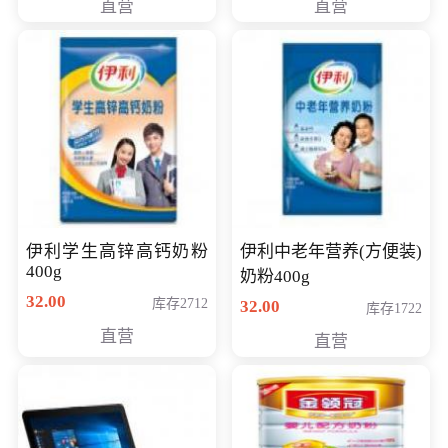
直营
直营
清入门级摄像机
伊利学生高锌高钙奶粉
伊利中老年营养(方便装)
400g
奶粉400g
32.00
库存2712
32.00
库存1722
直营
直营