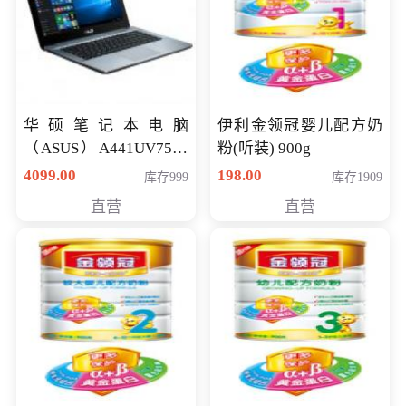
华硕笔记本电脑
伊利金领冠婴儿配方奶
（ASUS）A441UV7500
粉(听装) 900g
顽石（7代i7-7500U 4G
4099.00
198.00
库存999
库存1909
500G GT920MX 独显）
直营
直营
14英寸