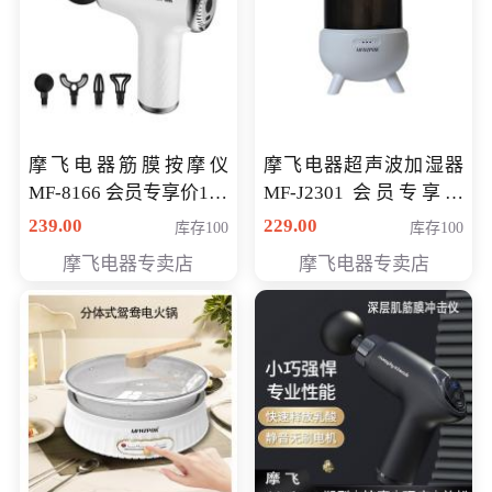
摩飞电器筋膜按摩仪
摩飞电器超声波加湿器
MF-8166 会员专享价168
MF-J2301 会员专享价
元
168元
239.00
229.00
库存100
库存100
摩飞电器专卖店
摩飞电器专卖店