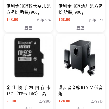
伊利金领冠较大婴儿配
伊利金领冠幼儿配方奶
方奶粉(听装) 900g
粉(听装) 900g
168.00
168.00
库存1974
库存1920
直营
直营
金仕顿手机内存卡
漫步者音箱R101V 低音
16G（TF卡 16G） 高速
炮
卡 CLASS 10
25.00
128.00
库存905
库存945