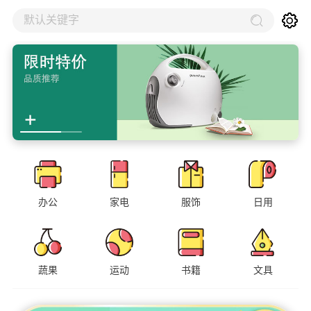
默认关键字
办公
家电
服饰
日用
蔬果
运动
书籍
文具