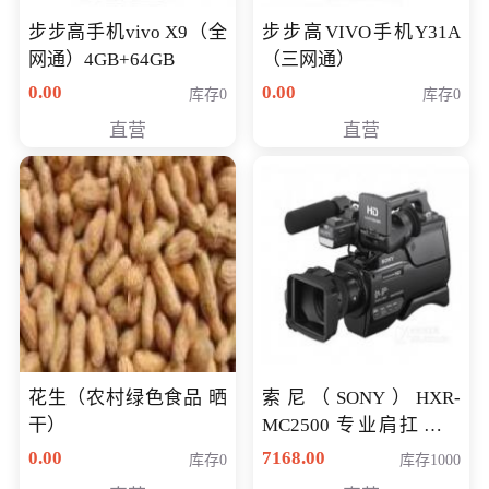
步步高手机vivo X9（全
步步高VIVO手机Y31A
网通）4GB+64GB
（三网通）
0.00
0.00
库存0
库存0
直营
直营
花生（农村绿色食品 晒
索尼（SONY）HXR-
干）
MC2500 专业肩扛式存
储卡全高清摄录一体机
0.00
7168.00
库存0
库存1000
婚庆 直播 团拜会 专业高