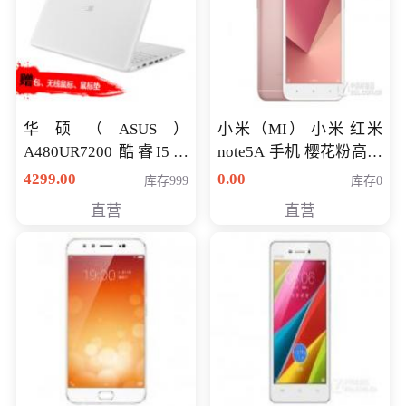
华硕（ASUS）
小米（MI） 小米 红米
A480UR7200 酷睿I5超
note5A 手机 樱花粉高配
薄学生办公游戏独显笔
版 全网通(3G+32G)
4299.00
0.00
库存999
库存0
记本电脑 金色 I5-7200
直营
直营
NV930-2G独