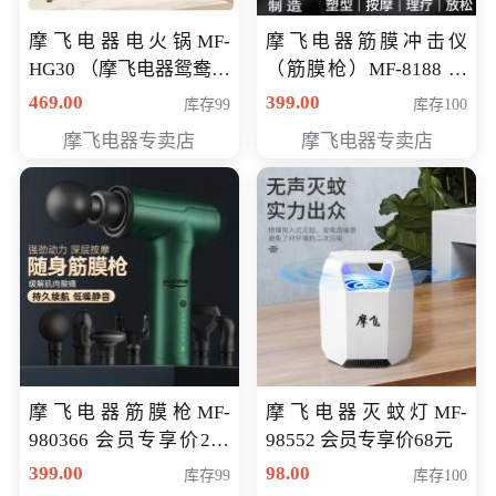
摩飞电器电火锅MF-
摩飞电器筋膜冲击仪
HG30 （摩飞电器鸳鸯锅
（筋膜枪）MF-8188 会
MF-HG30 ） 会员专享价
员专享价268元
469.00
399.00
库存99
库存100
319元
摩飞电器专卖店
摩飞电器专卖店
摩飞电器筋膜枪MF-
摩飞电器灭蚊灯MF-
980366 会员专享价299
98552 会员专享价68元
元
399.00
98.00
库存99
库存100