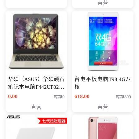
直营
华硕（ASUS）华硕顽石
台电平板电脑T98 4G八
笔记本电脑F442UF8250
核
八代独显轻薄办公商务
0.00
618.00
库存0
库存899
游戏笔记本 火爆推荐
直营
直营