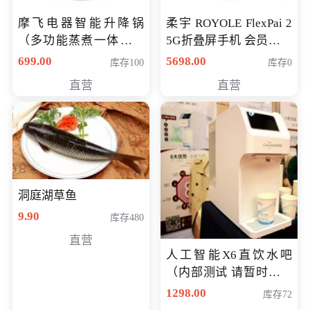
摩飞电器智能升降锅
柔宇 ROYOLE FlexPai 2
（多功能蒸煮一体锅）
5G折叠屏手机 会员专享
（智能升降养生锅） 会
购买价格 4998元
699.00
5698.00
库存100
库存0
员专享价399元
直营
直营
洞庭湖草鱼
9.90
库存480
直营
人工智能X6直饮水吧
（内部测试 请暂时不要
购买）
1298.00
库存72