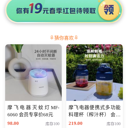
猜你喜欢
摩飞电器灭蚊灯MF-
摩飞电器便携式多功能
6060 会员专享价68元
料理杯（榨汁杯） 会员
专享价118元
98.00
219.00
库存100
库存100