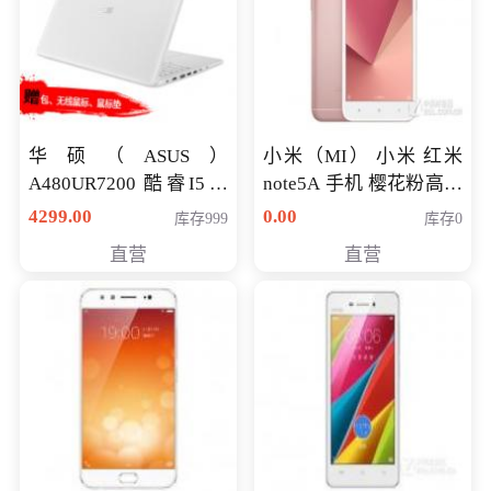
华硕（ASUS）
小米（MI） 小米 红米
A480UR7200 酷睿I5超
note5A 手机 樱花粉高配
薄学生办公游戏独显笔
版 全网通(3G+32G)
4299.00
0.00
库存999
库存0
记本电脑 金色 I5-7200
直营
直营
NV930-2G独