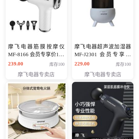
摩飞电器筋膜按摩仪
摩飞电器超声波加湿器
MF-8166 会员专享价168
MF-J2301 会员专享价
元
168元
239.00
229.00
库存100
库存100
摩飞电器专卖店
摩飞电器专卖店