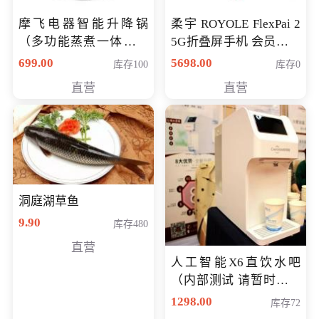
摩飞电器智能升降锅
柔宇 ROYOLE FlexPai 2
（多功能蒸煮一体锅）
5G折叠屏手机 会员专享
（智能升降养生锅） 会
购买价格 4998元
699.00
5698.00
库存100
库存0
员专享价399元
直营
直营
洞庭湖草鱼
9.90
库存480
直营
人工智能X6直饮水吧
（内部测试 请暂时不要
购买）
1298.00
库存72