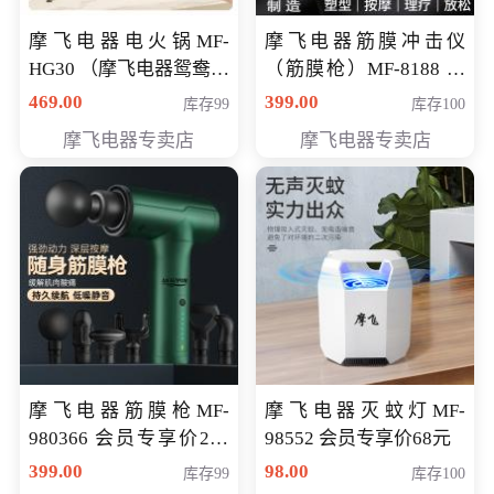
摩飞电器电火锅MF-
摩飞电器筋膜冲击仪
HG30 （摩飞电器鸳鸯锅
（筋膜枪）MF-8188 会
MF-HG30 ） 会员专享价
员专享价268元
469.00
399.00
库存99
库存100
319元
摩飞电器专卖店
摩飞电器专卖店
摩飞电器筋膜枪MF-
摩飞电器灭蚊灯MF-
980366 会员专享价299
98552 会员专享价68元
元
399.00
98.00
库存99
库存100