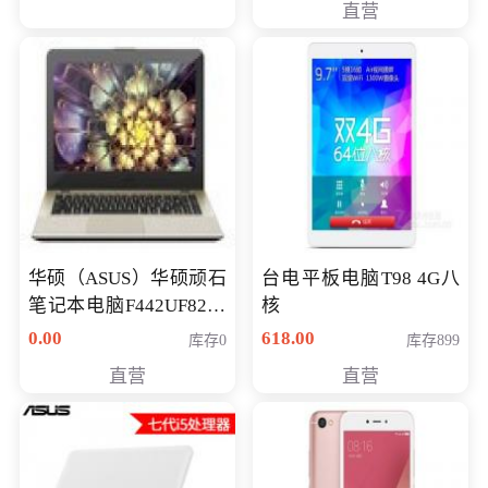
直营
华硕（ASUS）华硕顽石
台电平板电脑T98 4G八
笔记本电脑F442UF8250
核
八代独显轻薄办公商务
0.00
618.00
库存0
库存899
游戏笔记本 火爆推荐
直营
直营