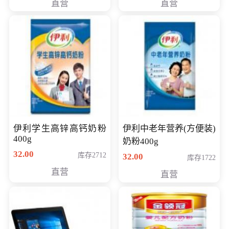
直营
直营
清入门级摄像机
伊利学生高锌高钙奶粉
伊利中老年营养(方便装)
400g
奶粉400g
32.00
库存2712
32.00
库存1722
直营
直营