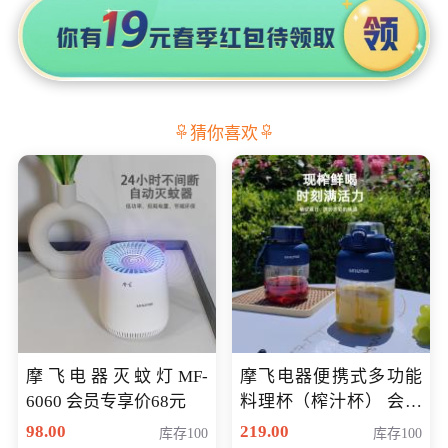
猜你喜欢
摩飞电器灭蚊灯MF-
摩飞电器便携式多功能
6060 会员专享价68元
料理杯（榨汁杯） 会员
专享价118元
98.00
219.00
库存100
库存100