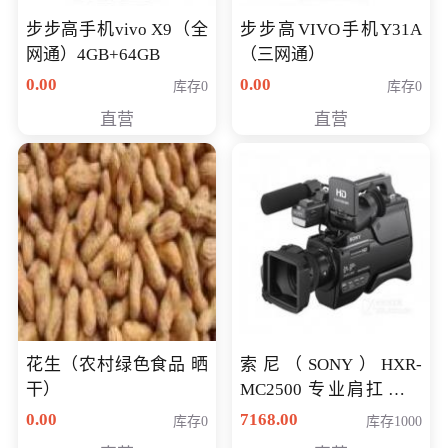
步步高手机vivo X9（全
步步高VIVO手机Y31A
网通）4GB+64GB
（三网通）
0.00
0.00
库存0
库存0
直营
直营
花生（农村绿色食品 晒
索尼（SONY）HXR-
干）
MC2500 专业肩扛式存
储卡全高清摄录一体机
0.00
7168.00
库存0
库存1000
婚庆 直播 团拜会 专业高