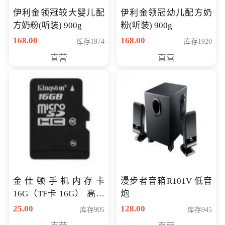
伊利金领冠较大婴儿配
伊利金领冠幼儿配方奶
方奶粉(听装) 900g
粉(听装) 900g
168.00
168.00
库存1974
库存1920
直营
直营
金仕顿手机内存卡
漫步者音箱R101V 低音
16G（TF卡 16G） 高速
炮
卡 CLASS 10
25.00
128.00
库存905
库存945