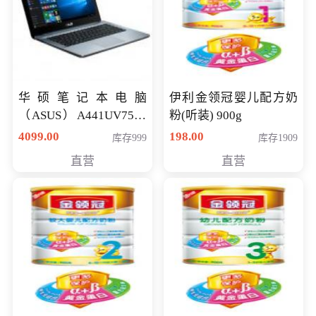
华硕笔记本电脑
伊利金领冠婴儿配方奶
（ASUS）A441UV7500
粉(听装) 900g
顽石（7代i7-7500U 4G
4099.00
198.00
库存999
库存1909
500G GT920MX 独显）
直营
直营
14英寸