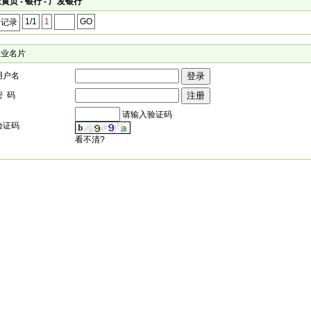
黄页 - 银行 - 广发银行
1/1
1
GO
个记录
企业名片
用户名
密 码
请输入验证码
验证码
看不清?