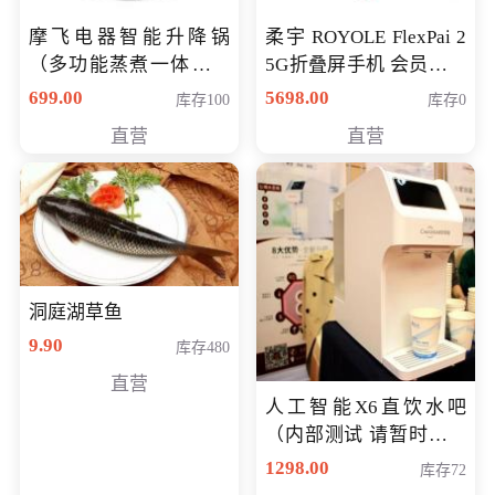
摩飞电器智能升降锅
柔宇 ROYOLE FlexPai 2
（多功能蒸煮一体锅）
5G折叠屏手机 会员专享
（智能升降养生锅） 会
购买价格 4998元
699.00
5698.00
库存100
库存0
员专享价399元
直营
直营
洞庭湖草鱼
9.90
库存480
直营
人工智能X6直饮水吧
（内部测试 请暂时不要
购买）
1298.00
库存72