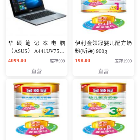
华硕笔记本电脑
伊利金领冠婴儿配方奶
（ASUS）A441UV7500
粉(听装) 900g
顽石（7代i7-7500U 4G
4099.00
198.00
库存999
库存1909
500G GT920MX 独显）
直营
直营
14英寸