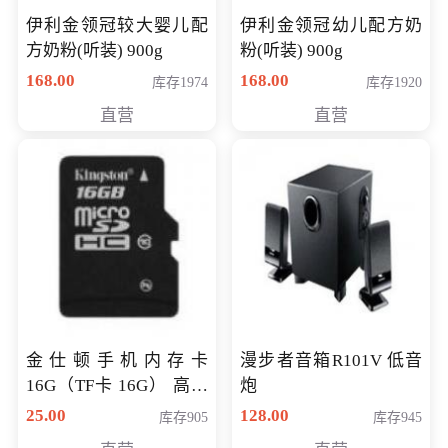
伊利金领冠较大婴儿配
伊利金领冠幼儿配方奶
方奶粉(听装) 900g
粉(听装) 900g
168.00
168.00
库存1974
库存1920
直营
直营
金仕顿手机内存卡
漫步者音箱R101V 低音
16G（TF卡 16G） 高速
炮
卡 CLASS 10
25.00
128.00
库存905
库存945