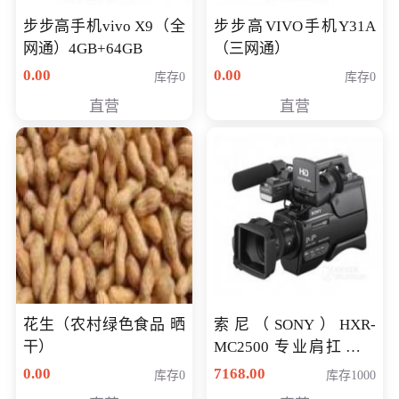
步步高手机vivo X9（全
步步高VIVO手机Y31A
网通）4GB+64GB
（三网通）
0.00
0.00
库存0
库存0
直营
直营
花生（农村绿色食品 晒
索尼（SONY）HXR-
干）
MC2500 专业肩扛式存
储卡全高清摄录一体机
0.00
7168.00
库存0
库存1000
婚庆 直播 团拜会 专业高