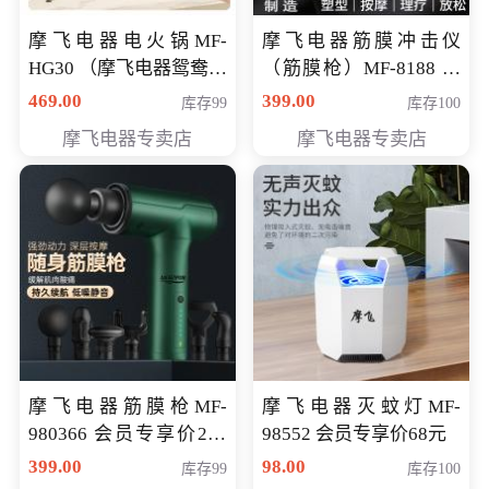
摩飞电器电火锅MF-
摩飞电器筋膜冲击仪
HG30 （摩飞电器鸳鸯锅
（筋膜枪）MF-8188 会
MF-HG30 ） 会员专享价
员专享价268元
469.00
399.00
库存99
库存100
319元
摩飞电器专卖店
摩飞电器专卖店
摩飞电器筋膜枪MF-
摩飞电器灭蚊灯MF-
980366 会员专享价299
98552 会员专享价68元
元
399.00
98.00
库存99
库存100