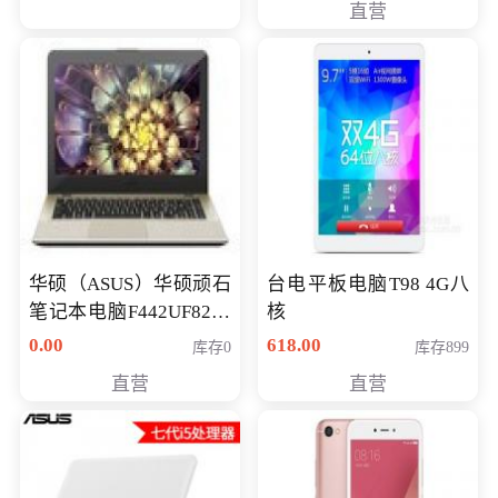
直营
华硕（ASUS）华硕顽石
台电平板电脑T98 4G八
笔记本电脑F442UF8250
核
八代独显轻薄办公商务
0.00
618.00
库存0
库存899
游戏笔记本 火爆推荐
直营
直营