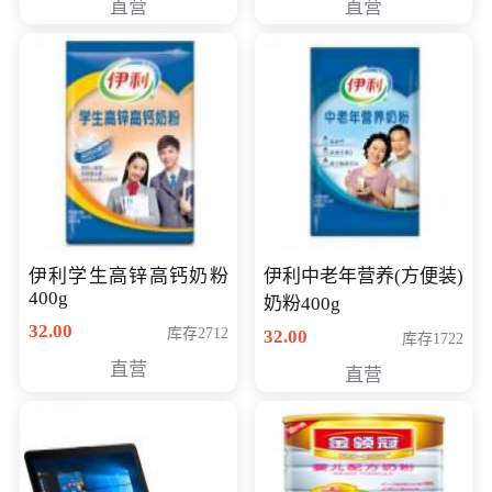
直营
直营
清入门级摄像机
伊利学生高锌高钙奶粉
伊利中老年营养(方便装)
400g
奶粉400g
32.00
库存2712
32.00
库存1722
直营
直营