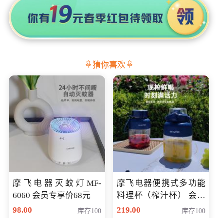
猜你喜欢
摩飞电器灭蚊灯MF-
摩飞电器便携式多功能
6060 会员专享价68元
料理杯（榨汁杯） 会员
专享价118元
98.00
219.00
库存100
库存100