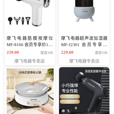
摩飞电器筋膜按摩仪
摩飞电器超声波加湿器
MF-8166 会员专享价168
MF-J2301 会员专享价
元
168元
239.00
229.00
库存100
库存100
摩飞电器专卖店
摩飞电器专卖店