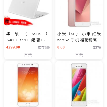
华硕（ASUS）
小米（MI） 小米 红米
A480UR7200 酷睿I5超
note5A 手机 樱花粉高配
薄学生办公游戏独显笔
版 全网通(3G+32G)
4299.00
0.00
库存999
库存0
记本电脑 金色 I5-7200
直营
直营
NV930-2G独