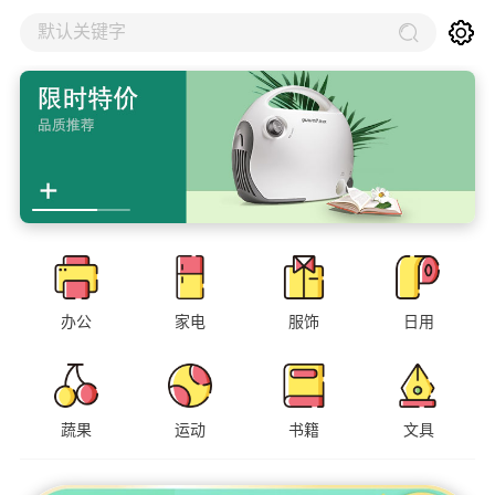
默认关键字
办公
家电
服饰
日用
蔬果
运动
书籍
文具