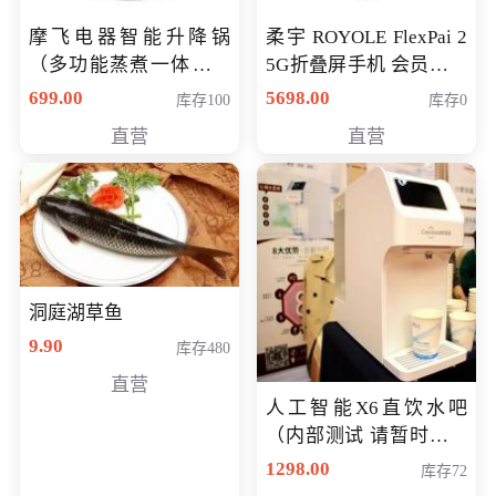
摩飞电器智能升降锅
柔宇 ROYOLE FlexPai 2
（多功能蒸煮一体锅）
5G折叠屏手机 会员专享
（智能升降养生锅） 会
购买价格 4998元
699.00
5698.00
库存100
库存0
员专享价399元
直营
直营
洞庭湖草鱼
9.90
库存480
直营
人工智能X6直饮水吧
（内部测试 请暂时不要
购买）
1298.00
库存72