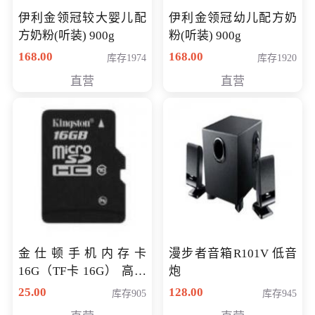
伊利金领冠较大婴儿配
伊利金领冠幼儿配方奶
方奶粉(听装) 900g
粉(听装) 900g
168.00
168.00
库存1974
库存1920
直营
直营
金仕顿手机内存卡
漫步者音箱R101V 低音
16G（TF卡 16G） 高速
炮
卡 CLASS 10
25.00
128.00
库存905
库存945