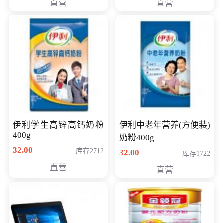
直营
直营
清入门级摄像机
伊利学生高锌高钙奶粉
伊利中老年营养(方便装)
400g
奶粉400g
32.00
库存2712
32.00
库存1722
直营
直营