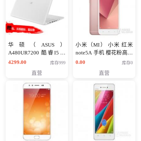
华硕（ASUS）
小米（MI） 小米 红米
A480UR7200 酷睿I5超
note5A 手机 樱花粉高配
薄学生办公游戏独显笔
版 全网通(3G+32G)
4299.00
0.00
库存999
库存0
记本电脑 金色 I5-7200
直营
直营
NV930-2G独