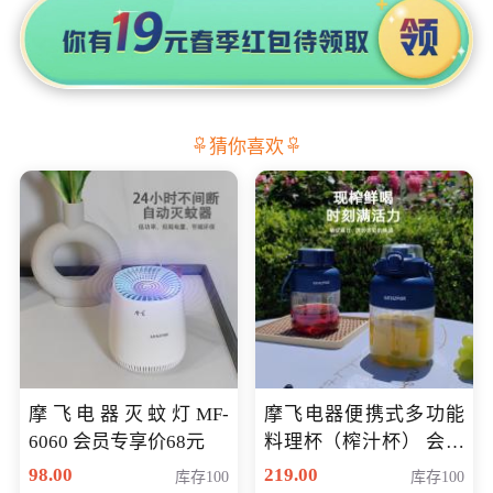
猜你喜欢
摩飞电器灭蚊灯MF-
摩飞电器便携式多功能
6060 会员专享价68元
料理杯（榨汁杯） 会员
专享价118元
98.00
219.00
库存100
库存100