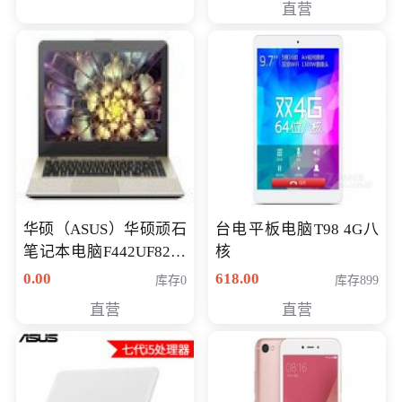
直营
华硕（ASUS）华硕顽石
台电平板电脑T98 4G八
笔记本电脑F442UF8250
核
八代独显轻薄办公商务
0.00
618.00
库存0
库存899
游戏笔记本 火爆推荐
直营
直营