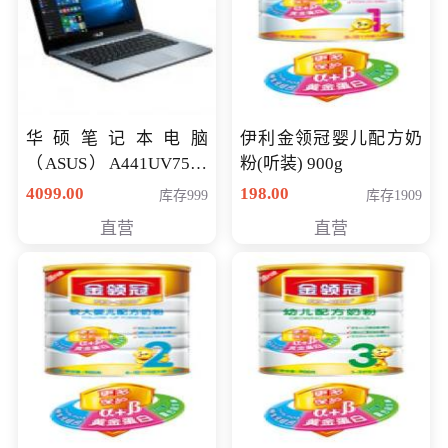
华硕笔记本电脑
伊利金领冠婴儿配方奶
（ASUS）A441UV7500
粉(听装) 900g
顽石（7代i7-7500U 4G
4099.00
198.00
库存999
库存1909
500G GT920MX 独显）
直营
直营
14英寸