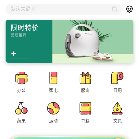
默认关键字
办公
家电
服饰
日用
蔬果
运动
书籍
文具