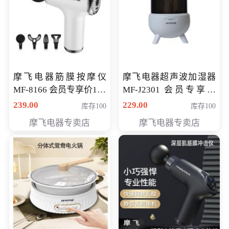
摩飞电器筋膜按摩仪
摩飞电器超声波加湿器
MF-8166 会员专享价168
MF-J2301 会员专享价
元
168元
239.00
229.00
库存100
库存100
摩飞电器专卖店
摩飞电器专卖店