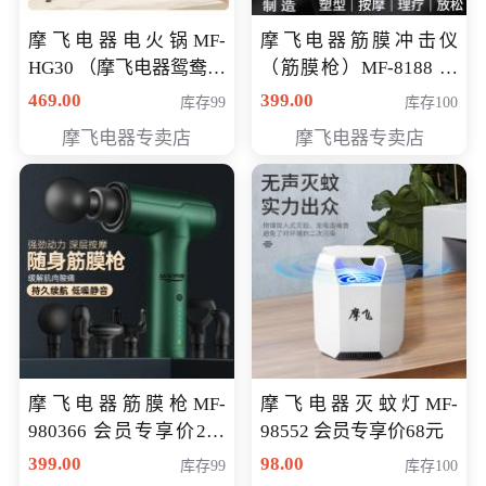
摩飞电器电火锅MF-
摩飞电器筋膜冲击仪
HG30 （摩飞电器鸳鸯锅
（筋膜枪）MF-8188 会
MF-HG30 ） 会员专享价
员专享价268元
469.00
399.00
库存99
库存100
319元
摩飞电器专卖店
摩飞电器专卖店
摩飞电器筋膜枪MF-
摩飞电器灭蚊灯MF-
980366 会员专享价299
98552 会员专享价68元
元
399.00
98.00
库存99
库存100