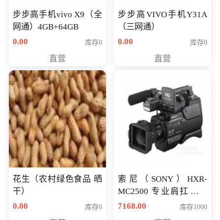
步步高手机vivo X9（全
步步高VIVO手机Y31A
网通）4GB+64GB
（三网通）
0.00
0.00
库存0
库存0
直营
直营
花生（农村绿色食品 晒
索尼（SONY）HXR-
干）
MC2500 专业肩扛式存
储卡全高清摄录一体机
0.00
7168.00
库存0
库存1000
婚庆 直播 团拜会 专业高