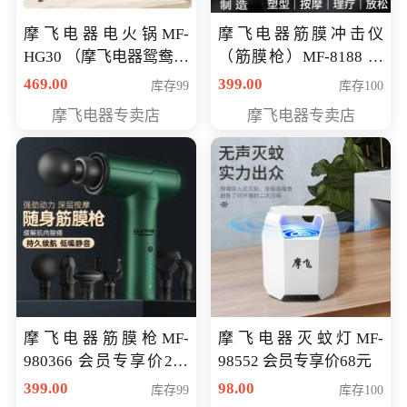
摩飞电器电火锅MF-
摩飞电器筋膜冲击仪
HG30 （摩飞电器鸳鸯锅
（筋膜枪）MF-8188 会
MF-HG30 ） 会员专享价
员专享价268元
469.00
399.00
库存99
库存100
319元
摩飞电器专卖店
摩飞电器专卖店
摩飞电器筋膜枪MF-
摩飞电器灭蚊灯MF-
980366 会员专享价299
98552 会员专享价68元
元
399.00
98.00
库存99
库存100