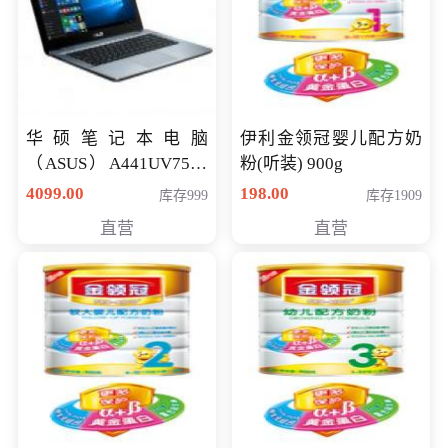
华硕笔记本电脑
伊利金领冠婴儿配方奶
（ASUS）A441UV7500
粉(听装) 900g
顽石（7代i7-7500U 4G
4099.00
198.00
库存999
库存1909
500G GT920MX 独显）
直营
直营
14英寸