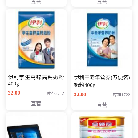
直营
直营
清入门级摄像机
伊利学生高锌高钙奶粉
伊利中老年营养(方便装)
400g
奶粉400g
32.00
库存2712
32.00
库存1722
直营
直营