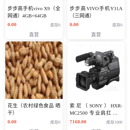
步步高手机vivo X9（全
步步高VIVO手机Y31A
网通）4GB+64GB
（三网通）
0.00
0.00
库存0
库存0
直营
直营
花生（农村绿色食品 晒
索尼（SONY）HXR-
干）
MC2500 专业肩扛式存
储卡全高清摄录一体机
0.00
7168.00
库存0
库存1000
婚庆 直播 团拜会 专业高