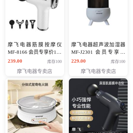
摩飞电器筋膜按摩仪
摩飞电器超声波加湿器
MF-8166 会员专享价168
MF-J2301 会员专享价
元
168元
239.00
229.00
库存100
库存100
摩飞电器专卖店
摩飞电器专卖店