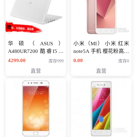
华硕（ASUS）
小米（MI） 小米 红米
A480UR7200 酷睿I5超
note5A 手机 樱花粉高配
薄学生办公游戏独显笔
版 全网通(3G+32G)
4299.00
0.00
库存999
库存0
记本电脑 金色 I5-7200
直营
直营
NV930-2G独