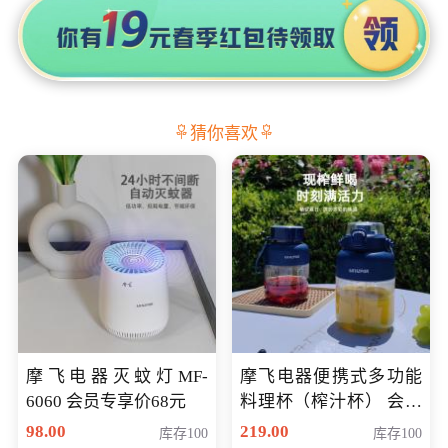
猜你喜欢
摩飞电器灭蚊灯MF-
摩飞电器便携式多功能
6060 会员专享价68元
料理杯（榨汁杯） 会员
专享价118元
98.00
219.00
库存100
库存100