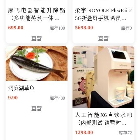
摩飞电器智能升降锅
柔宇 ROYOLE FlexPai 2
（多功能蒸煮一体锅）
5G折叠屏手机 会员专享
（智能升降养生锅） 会
购买价格 4998元
699.00
5698.00
库存100
库存0
员专享价399元
直营
直营
洞庭湖草鱼
9.90
库存480
直营
人工智能X6直饮水吧
（内部测试 请暂时不要
购买）
1298.00
库存72