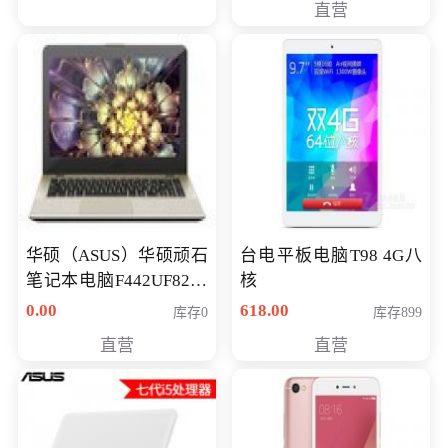
直营
华硕（ASUS）华硕顽石
台电平板电脑T98 4G八
笔记本电脑F442UF8250
核
八代独显轻薄办公商务
0.00
618.00
库存0
库存899
游戏笔记本 火爆推荐
直营
直营