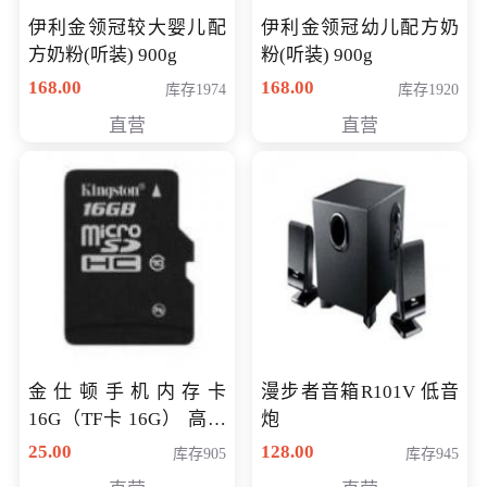
伊利金领冠较大婴儿配
伊利金领冠幼儿配方奶
方奶粉(听装) 900g
粉(听装) 900g
168.00
168.00
库存1974
库存1920
直营
直营
金仕顿手机内存卡
漫步者音箱R101V 低音
16G（TF卡 16G） 高速
炮
卡 CLASS 10
25.00
128.00
库存905
库存945