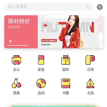
默认关键字
办公
家电
服饰
日用
蔬果
运动
书籍
文具