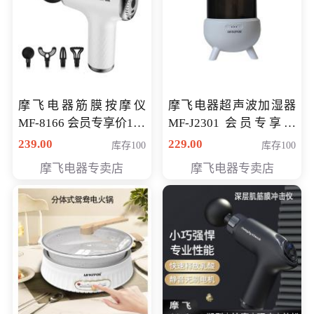
摩飞电器筋膜按摩仪
摩飞电器超声波加湿器
MF-8166 会员专享价168
MF-J2301 会员专享价
元
168元
239.00
229.00
库存100
库存100
摩飞电器专卖店
摩飞电器专卖店