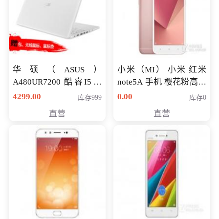
华硕（ASUS）
小米（MI） 小米 红米
A480UR7200 酷睿I5超
note5A 手机 樱花粉高配
薄学生办公游戏独显笔
版 全网通(3G+32G)
4299.00
0.00
库存999
库存0
记本电脑 金色 I5-7200
直营
直营
NV930-2G独