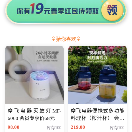
猜你喜欢
摩飞电器灭蚊灯MF-
摩飞电器便携式多功能
6060 会员专享价68元
料理杯（榨汁杯） 会员
专享价118元
98.00
219.00
库存100
库存100