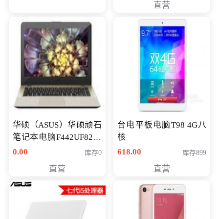
直营
华硕（ASUS）华硕顽石
台电平板电脑T98 4G八
笔记本电脑F442UF8250
核
八代独显轻薄办公商务
0.00
618.00
库存0
库存899
游戏笔记本 火爆推荐
直营
直营