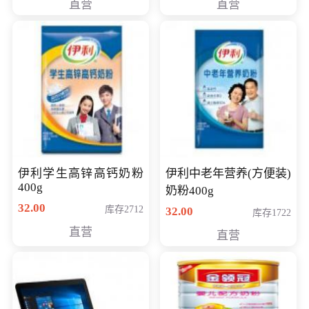
直营
直营
清入门级摄像机
伊利学生高锌高钙奶粉
伊利中老年营养(方便装)
400g
奶粉400g
32.00
库存2712
32.00
库存1722
直营
直营