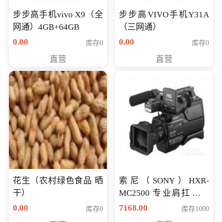
步步高手机vivo X9（全
步步高VIVO手机Y31A
网通）4GB+64GB
（三网通）
0.00
0.00
库存0
库存0
直营
直营
花生（农村绿色食品 晒
索尼（SONY）HXR-
干）
MC2500 专业肩扛式存
储卡全高清摄录一体机
0.00
7168.00
库存0
库存1000
婚庆 直播 团拜会 专业高