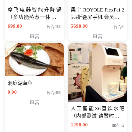
摩飞电器智能升降锅
柔宇 ROYOLE FlexPai 2
（多功能蒸煮一体锅）
5G折叠屏手机 会员专享
（智能升降养生锅） 会
购买价格 4998元
699.00
5698.00
库存100
库存0
员专享价399元
直营
直营
洞庭湖草鱼
9.90
库存480
直营
人工智能X6直饮水吧
（内部测试 请暂时不要
购买）
1298.00
库存72