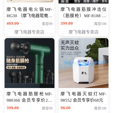
摩飞电器电火锅MF-
摩飞电器筋膜冲击仪
HG30 （摩飞电器鸳鸯锅
（筋膜枪）MF-8188 会
MF-HG30 ） 会员专享价
员专享价268元
469.00
399.00
库存99
库存100
319元
摩飞电器专卖店
摩飞电器专卖店
摩飞电器筋膜枪MF-
摩飞电器灭蚊灯MF-
980366 会员专享价299
98552 会员专享价68元
元
399.00
98.00
库存99
库存100