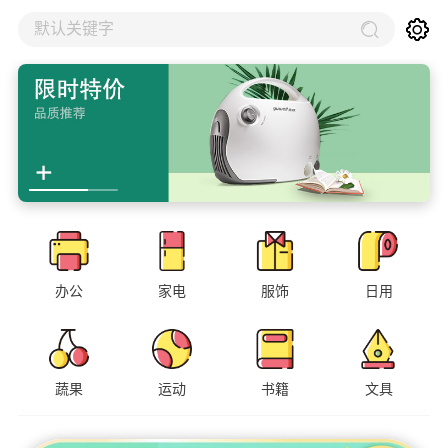
默认关键字
办公
家电
服饰
日用
蔬果
运动
书籍
文具