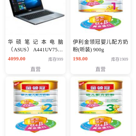
华硕笔记本电脑
伊利金领冠婴儿配方奶
（ASUS）A441UV7500
粉(听装) 900g
顽石（7代i7-7500U 4G
4099.00
198.00
库存999
库存1909
500G GT920MX 独显）
直营
直营
14英寸