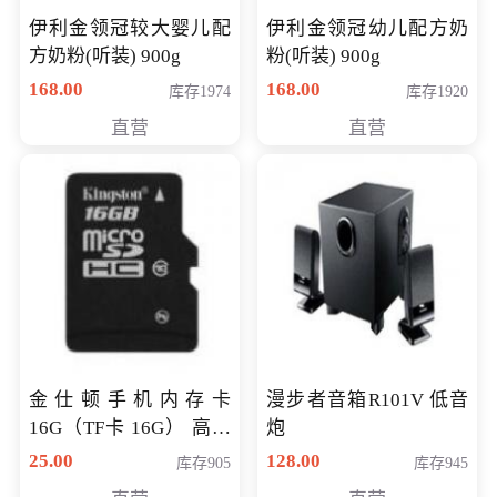
伊利金领冠较大婴儿配
伊利金领冠幼儿配方奶
方奶粉(听装) 900g
粉(听装) 900g
168.00
168.00
库存1974
库存1920
直营
直营
金仕顿手机内存卡
漫步者音箱R101V 低音
16G（TF卡 16G） 高速
炮
卡 CLASS 10
25.00
128.00
库存905
库存945