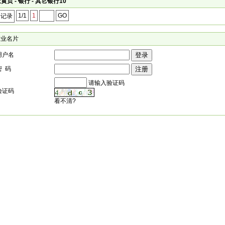
黄页 - 银行 - 其它银行10
1/1
1
GO
个记录
企业名片
用户名
密 码
请输入验证码
验证码
看不清?