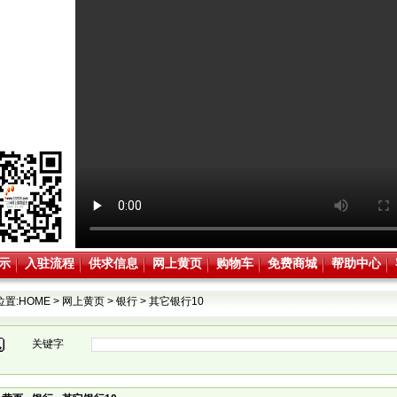
示
入驻流程
供求信息
网上黄页
购物车
免费商城
帮助中心
位置:
HOME
>
网上黄页
>
银行
>
其它银行10
关键字