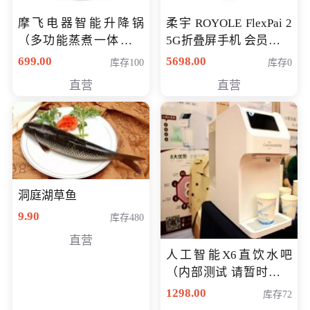
摩飞电器智能升降锅
柔宇 ROYOLE FlexPai 2
（多功能蒸煮一体锅）
5G折叠屏手机 会员专享
（智能升降养生锅） 会
购买价格 4998元
699.00
5698.00
库存100
库存0
员专享价399元
直营
直营
洞庭湖草鱼
9.90
库存480
直营
人工智能X6直饮水吧
（内部测试 请暂时不要
购买）
1298.00
库存72