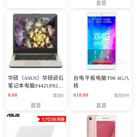
直营
华硕（ASUS）华硕顽石
台电平板电脑T98 4G八
笔记本电脑F442UF8250
核
八代独显轻薄办公商务
0.00
618.00
库存0
库存899
游戏笔记本 火爆推荐
直营
直营