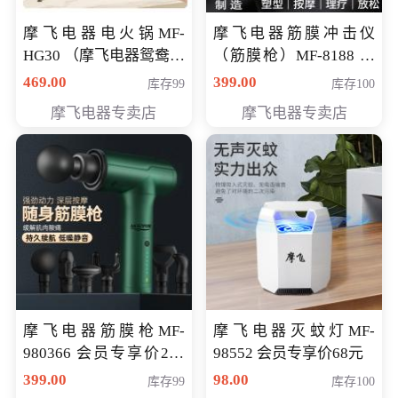
摩飞电器电火锅MF-
摩飞电器筋膜冲击仪
HG30 （摩飞电器鸳鸯锅
（筋膜枪）MF-8188 会
MF-HG30 ） 会员专享价
员专享价268元
469.00
399.00
库存99
库存100
319元
摩飞电器专卖店
摩飞电器专卖店
摩飞电器筋膜枪MF-
摩飞电器灭蚊灯MF-
980366 会员专享价299
98552 会员专享价68元
元
399.00
98.00
库存99
库存100