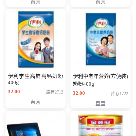
直营
直营
清入门级摄像机
伊利学生高锌高钙奶粉
伊利中老年营养(方便装)
400g
奶粉400g
32.00
库存2712
32.00
库存1722
直营
直营