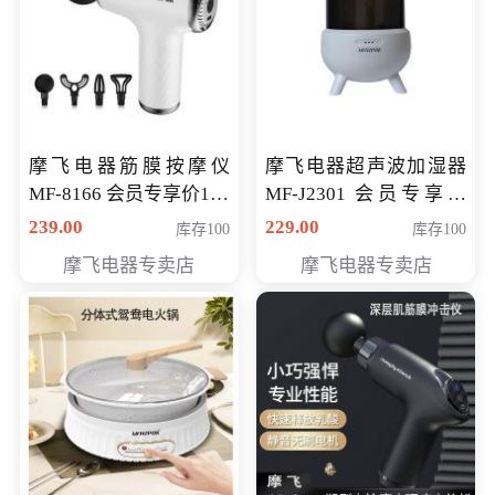
摩飞电器筋膜按摩仪
摩飞电器超声波加湿器
MF-8166 会员专享价168
MF-J2301 会员专享价
元
168元
239.00
229.00
库存100
库存100
摩飞电器专卖店
摩飞电器专卖店