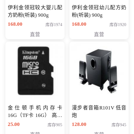
伊利金领冠较大婴儿配
伊利金领冠幼儿配方奶
方奶粉(听装) 900g
粉(听装) 900g
168.00
168.00
库存1974
库存1920
直营
直营
金仕顿手机内存卡
漫步者音箱R101V 低音
16G（TF卡 16G） 高速
炮
卡 CLASS 10
25.00
128.00
库存905
库存945