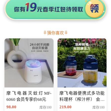
猜你喜欢
摩飞电器灭蚊灯MF-
摩飞电器便携式多功能
6060 会员专享价68元
料理杯（榨汁杯） 会员
专享价118元
98.00
219.00
库存100
库存100