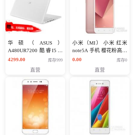
华硕（ASUS）
小米（MI） 小米 红米
A480UR7200 酷睿I5超
note5A 手机 樱花粉高配
薄学生办公游戏独显笔
版 全网通(3G+32G)
4299.00
0.00
库存999
库存0
记本电脑 金色 I5-7200
直营
直营
NV930-2G独