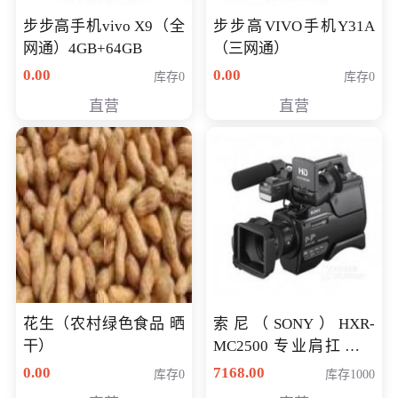
步步高手机vivo X9（全
步步高VIVO手机Y31A
网通）4GB+64GB
（三网通）
0.00
0.00
库存0
库存0
直营
直营
花生（农村绿色食品 晒
索尼（SONY）HXR-
干）
MC2500 专业肩扛式存
储卡全高清摄录一体机
0.00
7168.00
库存0
库存1000
婚庆 直播 团拜会 专业高