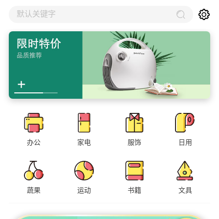
默认关键字
办公
家电
服饰
日用
蔬果
运动
书籍
文具