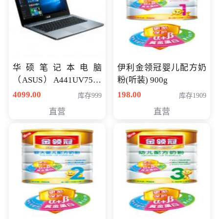
华硕笔记本电脑
伊利金领冠婴儿配方奶
（ASUS）A441UV7500
粉(听装) 900g
顽石（7代i7-7500U 4G
4099.00
198.00
库存999
库存1909
500G GT920MX 独显）
直营
直营
14英寸