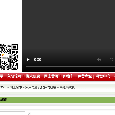
示
入驻流程
供求信息
网上黄页
购物车
免费商城
帮助中心
OME
>
网上超市
>
家用电器及配件与线缆
>
果蔬清洗机
上超市