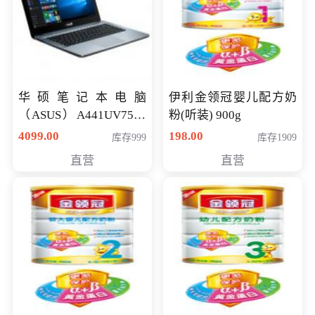
华硕笔记本电脑
伊利金领冠婴儿配方奶
（ASUS）A441UV7500
粉(听装) 900g
顽石（7代i7-7500U 4G
4099.00
198.00
库存999
库存1909
500G GT920MX 独显）
直营
直营
14英寸