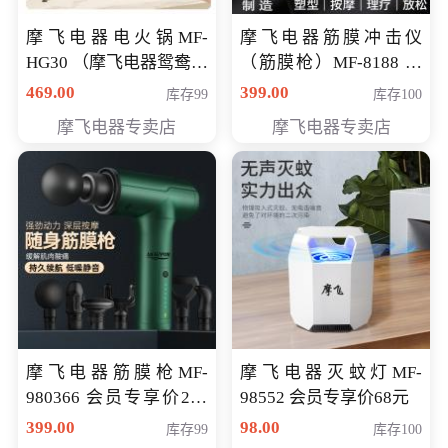
摩飞电器电火锅MF-
摩飞电器筋膜冲击仪
HG30 （摩飞电器鸳鸯锅
（筋膜枪）MF-8188 会
MF-HG30 ） 会员专享价
员专享价268元
469.00
399.00
库存99
库存100
319元
摩飞电器专卖店
摩飞电器专卖店
摩飞电器筋膜枪MF-
摩飞电器灭蚊灯MF-
980366 会员专享价299
98552 会员专享价68元
元
399.00
98.00
库存99
库存100