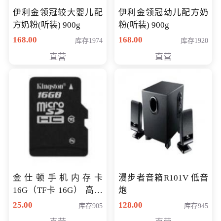
伊利金领冠较大婴儿配
伊利金领冠幼儿配方奶
方奶粉(听装) 900g
粉(听装) 900g
168.00
168.00
库存1974
库存1920
直营
直营
金仕顿手机内存卡
漫步者音箱R101V 低音
16G（TF卡 16G） 高速
炮
卡 CLASS 10
25.00
128.00
库存905
库存945