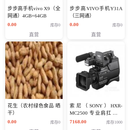
步步高手机vivo X9（全
步步高VIVO手机Y31A
网通）4GB+64GB
（三网通）
0.00
0.00
库存0
库存0
直营
直营
花生（农村绿色食品 晒
索尼（SONY）HXR-
干）
MC2500 专业肩扛式存
储卡全高清摄录一体机
0.00
7168.00
库存0
库存1000
婚庆 直播 团拜会 专业高