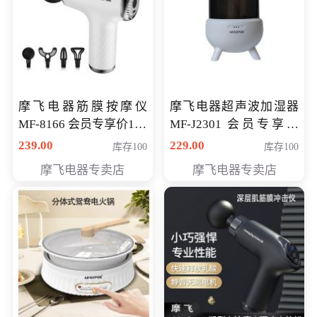
摩飞电器筋膜按摩仪
摩飞电器超声波加湿器
MF-8166 会员专享价168
MF-J2301 会员专享价
元
168元
239.00
229.00
库存100
库存100
摩飞电器专卖店
摩飞电器专卖店