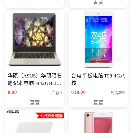
直营
华硕（ASUS）华硕顽石
台电平板电脑T98 4G八
笔记本电脑F442UF8250
核
八代独显轻薄办公商务
0.00
618.00
库存0
库存899
游戏笔记本 火爆推荐
直营
直营