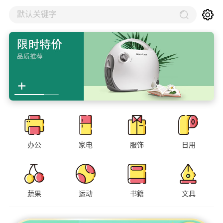
默认关键字
办公
家电
服饰
日用
蔬果
运动
书籍
文具