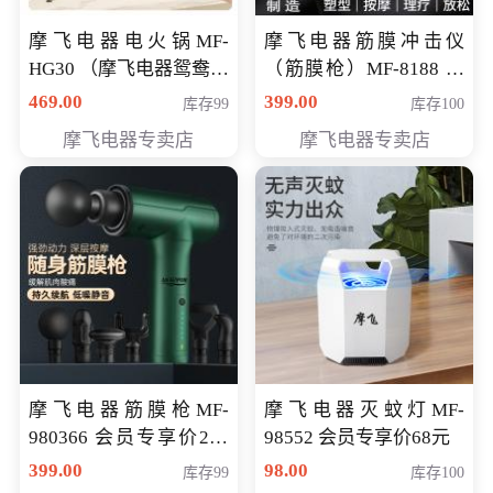
摩飞电器电火锅MF-
摩飞电器筋膜冲击仪
HG30 （摩飞电器鸳鸯锅
（筋膜枪）MF-8188 会
MF-HG30 ） 会员专享价
员专享价268元
469.00
399.00
库存99
库存100
319元
摩飞电器专卖店
摩飞电器专卖店
摩飞电器筋膜枪MF-
摩飞电器灭蚊灯MF-
980366 会员专享价299
98552 会员专享价68元
元
399.00
98.00
库存99
库存100