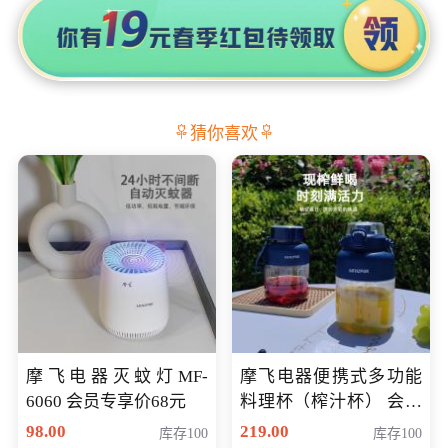
猜你喜欢
摩飞电器灭蚊灯MF-
摩飞电器便携式多功能
6060 会员专享价68元
料理杯（榨汁杯） 会员
专享价118元
98.00
219.00
库存100
库存100