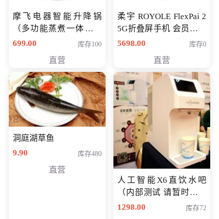
摩飞电器智能升降锅
柔宇 ROYOLE FlexPai 2
（多功能蒸煮一体锅）
5G折叠屏手机 会员专享
（智能升降养生锅） 会
购买价格 4998元
699.00
5698.00
库存100
库存0
员专享价399元
直营
直营
洞庭湖草鱼
9.90
库存480
直营
人工智能X6直饮水吧
（内部测试 请暂时不要
购买）
1298.00
库存72