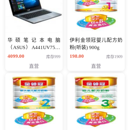
华硕笔记本电脑
伊利金领冠婴儿配方奶
（ASUS）A441UV7500
粉(听装) 900g
顽石（7代i7-7500U 4G
4099.00
198.00
库存999
库存1909
500G GT920MX 独显）
直营
直营
14英寸