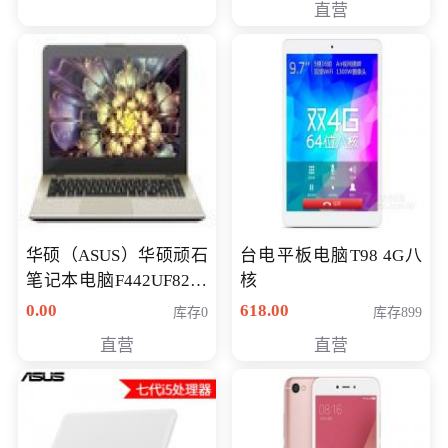
直营
华硕（ASUS）华硕顽石
台电平板电脑T98 4G八
笔记本电脑F442UF8250
核
八代独显轻薄办公商务
0.00
618.00
库存0
库存899
游戏笔记本 火爆推荐
直营
直营