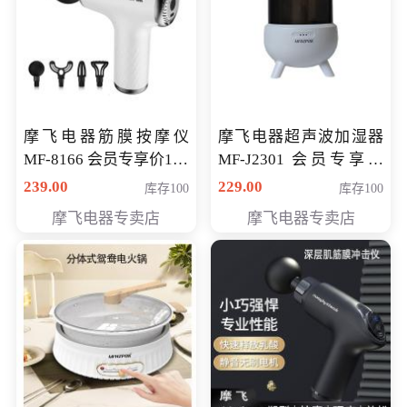
摩飞电器筋膜按摩仪
摩飞电器超声波加湿器
MF-8166 会员专享价168
MF-J2301 会员专享价
元
168元
239.00
229.00
库存100
库存100
摩飞电器专卖店
摩飞电器专卖店