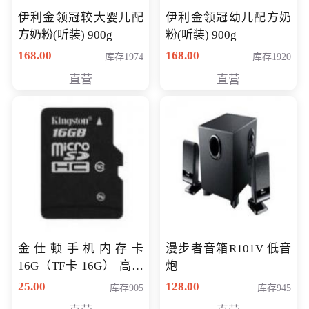
伊利金领冠较大婴儿配
伊利金领冠幼儿配方奶
方奶粉(听装) 900g
粉(听装) 900g
168.00
168.00
库存1974
库存1920
直营
直营
金仕顿手机内存卡
漫步者音箱R101V 低音
16G（TF卡 16G） 高速
炮
卡 CLASS 10
25.00
128.00
库存905
库存945