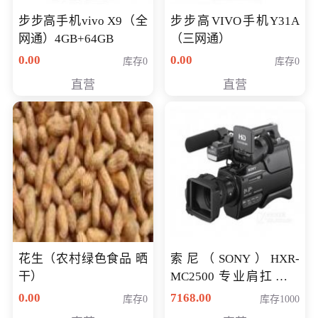
步步高手机vivo X9（全
步步高VIVO手机Y31A
网通）4GB+64GB
（三网通）
0.00
0.00
库存0
库存0
直营
直营
花生（农村绿色食品 晒
索尼（SONY）HXR-
干）
MC2500 专业肩扛式存
储卡全高清摄录一体机
0.00
7168.00
库存0
库存1000
婚庆 直播 团拜会 专业高