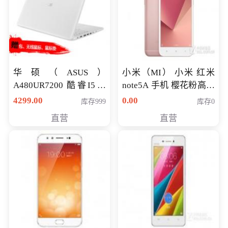
华硕（ASUS）
小米（MI） 小米 红米
A480UR7200 酷睿I5超
note5A 手机 樱花粉高配
薄学生办公游戏独显笔
版 全网通(3G+32G)
4299.00
0.00
库存999
库存0
记本电脑 金色 I5-7200
直营
直营
NV930-2G独