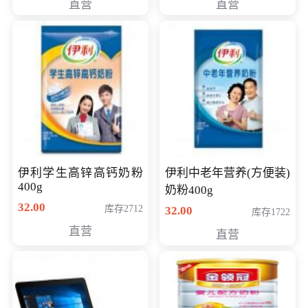
直营
直营
清入门级摄像机
伊利学生高锌高钙奶粉
伊利中老年营养(方便装)
400g
奶粉400g
32.00
库存2712
32.00
库存1722
直营
直营