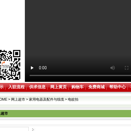
示
入驻流程
供求信息
网上黄页
购物车
免费商城
帮助中心
OME
>
网上超市
>
家用电器及配件与线缆
>
电蚊拍
上超市