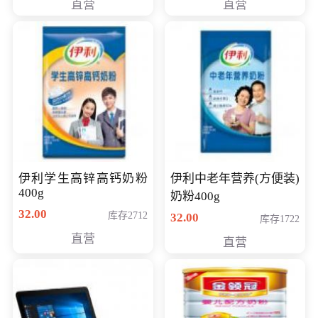
直营
直营
清入门级摄像机
伊利学生高锌高钙奶粉
伊利中老年营养(方便装)
400g
奶粉400g
32.00
库存2712
32.00
库存1722
直营
直营