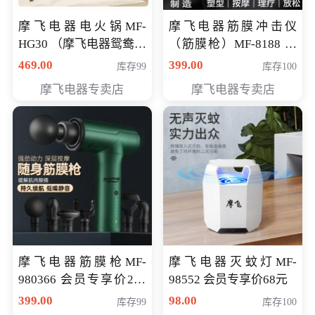
摩飞电器电火锅MF-
摩飞电器筋膜冲击仪
HG30 （摩飞电器鸳鸯锅
（筋膜枪）MF-8188 会
MF-HG30 ） 会员专享价
员专享价268元
469.00
399.00
库存99
库存100
319元
摩飞电器专卖店
摩飞电器专卖店
摩飞电器筋膜枪MF-
摩飞电器灭蚊灯MF-
980366 会员专享价299
98552 会员专享价68元
元
399.00
98.00
库存99
库存100