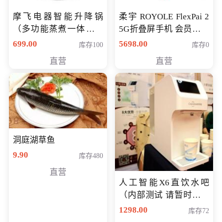
摩飞电器智能升降锅
柔宇 ROYOLE FlexPai 2
（多功能蒸煮一体锅）
5G折叠屏手机 会员专享
（智能升降养生锅） 会
购买价格 4998元
699.00
5698.00
库存100
库存0
员专享价399元
直营
直营
洞庭湖草鱼
9.90
库存480
直营
人工智能X6直饮水吧
（内部测试 请暂时不要
购买）
1298.00
库存72