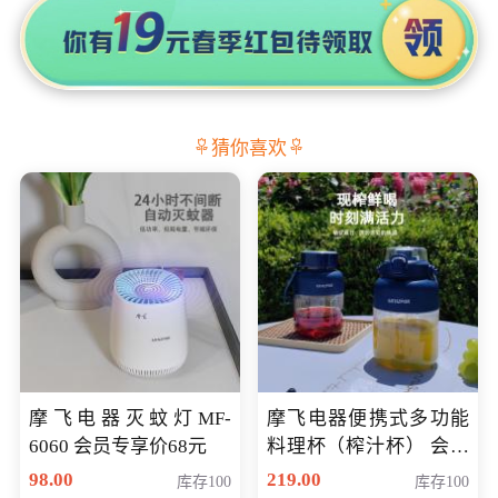
猜你喜欢
摩飞电器灭蚊灯MF-
摩飞电器便携式多功能
6060 会员专享价68元
料理杯（榨汁杯） 会员
专享价118元
98.00
219.00
库存100
库存100