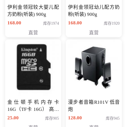
伊利金领冠较大婴儿配
伊利金领冠幼儿配方奶
方奶粉(听装) 900g
粉(听装) 900g
168.00
168.00
库存1974
库存1920
直营
直营
金仕顿手机内存卡
漫步者音箱R101V 低音
16G（TF卡 16G） 高速
炮
卡 CLASS 10
25.00
128.00
库存905
库存945