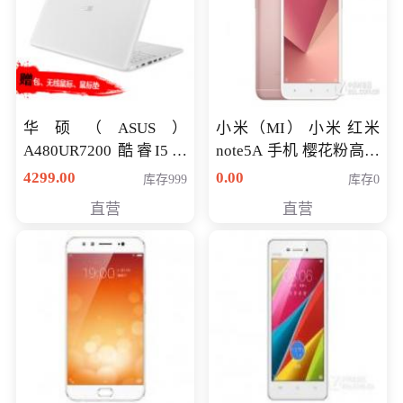
华硕（ASUS）
小米（MI） 小米 红米
A480UR7200 酷睿I5超
note5A 手机 樱花粉高配
薄学生办公游戏独显笔
版 全网通(3G+32G)
4299.00
0.00
库存999
库存0
记本电脑 金色 I5-7200
直营
直营
NV930-2G独