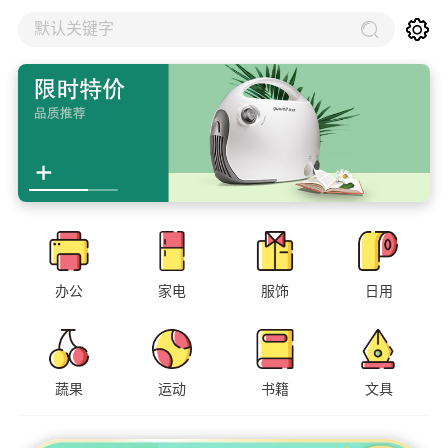
默认关键字
办公
家电
服饰
日用
蔬果
运动
书籍
文具