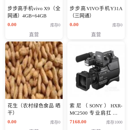
步步高手机vivo X9（全
步步高VIVO手机Y31A
网通）4GB+64GB
（三网通）
0.00
0.00
库存0
库存0
直营
直营
花生（农村绿色食品 晒
索尼（SONY）HXR-
干）
MC2500 专业肩扛式存
储卡全高清摄录一体机
0.00
7168.00
库存0
库存1000
婚庆 直播 团拜会 专业高