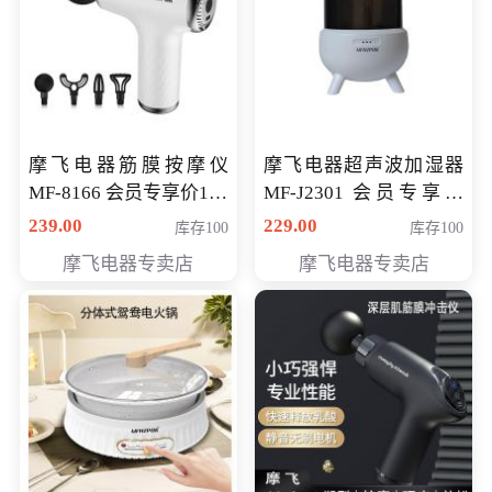
摩飞电器筋膜按摩仪
摩飞电器超声波加湿器
MF-8166 会员专享价168
MF-J2301 会员专享价
元
168元
239.00
229.00
库存100
库存100
摩飞电器专卖店
摩飞电器专卖店