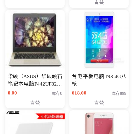
直营
华硕（ASUS）华硕顽石
台电平板电脑T98 4G八
笔记本电脑F442UF8250
核
八代独显轻薄办公商务
0.00
618.00
库存0
库存899
游戏笔记本 火爆推荐
直营
直营