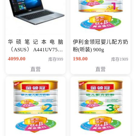
华硕笔记本电脑
伊利金领冠婴儿配方奶
（ASUS）A441UV7500
粉(听装) 900g
顽石（7代i7-7500U 4G
4099.00
198.00
库存999
库存1909
500G GT920MX 独显）
直营
直营
14英寸